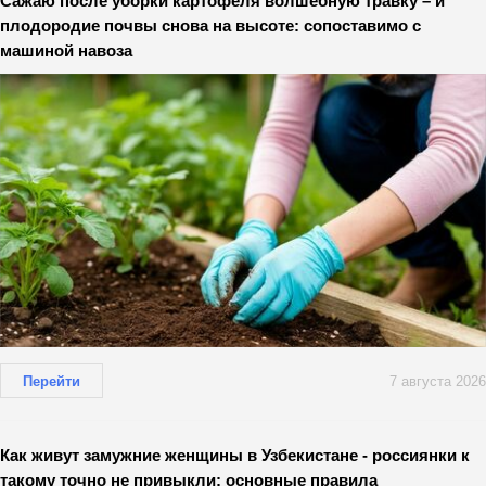
Сажаю после уборки картофеля волшебную травку – и
плодородие почвы снова на высоте: сопоставимо с
машиной навоза
Перейти
7 августа 2026
Как живут замужние женщины в Узбекистане - россиянки к
такому точно не привыкли: основные правила