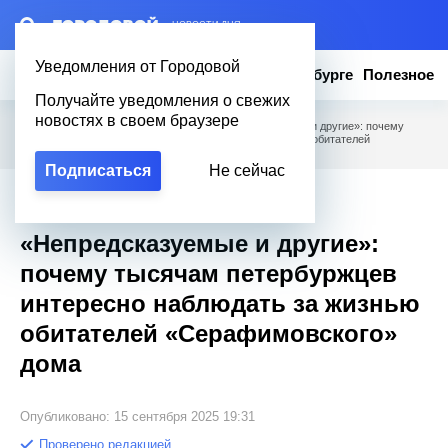
– НОВОСТИ ДНЯ
Уведомления от Городовой
Новости
Эксклюзив
Вопросы о Петербурге
Полезное
Получайте уведомления о свежих
новостях в своем браузере
Городовой
/
Новости Петербурга
/
«Непредсказуемые и другие»: почему
тысячам петербуржцев интересно наблюдать за жизнью обитателей
«Серафимовского» дома
Подписаться
Не сейчас
Эксклюзив
«Непредсказуемые и другие»:
почему тысячам петербуржцев
интересно наблюдать за жизнью
обитателей «Серафимовского»
дома
Опубликовано: 15 сентября 2025 19:31
Проверено редакцией