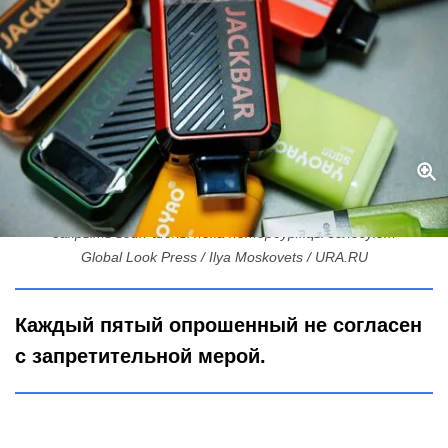
«Запретить нельзя помиловать»: Смольный ищет способ
закрыть вейп-шопы пока петербуржцы голосуют
Global Look Press / Ilya Moskovets / URA.RU
Каждый пятый опрошенный не согласен
с запретительной мерой.