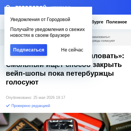
– НОВОСТИ ДНЯ
Уведомления от Городовой
Новости
Эксклюзив
Вопросы о Петербурге
Полезное
Получайте уведомления о свежих
новостях в своем браузере
Городовой
/
Новости Петербурга
/
«Запретить нельзя помиловать»:
Смольный ищет способ закрыть вейп-шопы пока петербуржцы голосуют
Подписаться
Не сейчас
«Запретить нельзя помиловать»:
Смольный ищет способ закрыть
вейп-шопы пока петербуржцы
голосуют
Опубликовано: 25 мая 2026 19:17
Проверено редакцией