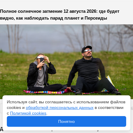
Полное солнечное затмение 12 августа 2026: где будет
видно, как наблюдать парад планет и Персеиды
Используя сайт, вы соглашаетесь с использованием файлов
cookies и
обработкой персональных данных
в соответствии
Перейти
7 августа 2026
с
Политикой cookies
.
Понятно
Деликатес на хлебе: Еврейская намазка получается