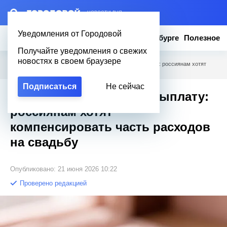
– НОВОСТИ ДНЯ
Уведомления от Городовой
Новости
Эксклюзив
Вопросы о Петербурге
Полезное
Получайте уведомления о свежих
новостях в своем браузере
Городовой
/
Полезное
/
Женились — получите выплату: россиянам хотят
компенсировать часть расходов на свадьбу
Подписаться
Не сейчас
Женились — получите выплату:
россиянам хотят
компенсировать часть расходов
на свадьбу
Опубликовано: 21 июня 2026 10:22
Проверено редакцией