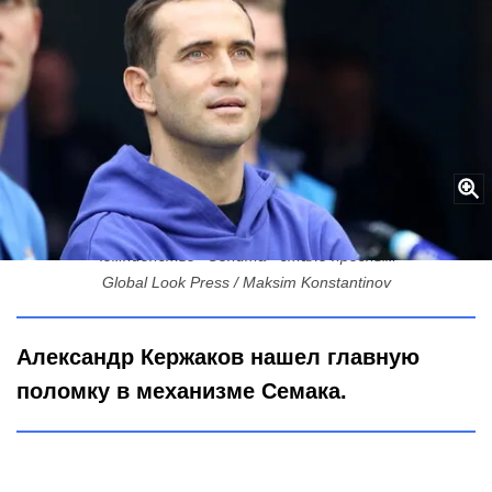
Золото без «изюминки»: Кержаков честно рассказал, почему
чемпионство «Зенита» стало пресным
Global Look Press / Maksim Konstantinov
Александр Кержаков нашел главную
поломку в механизме Семака.