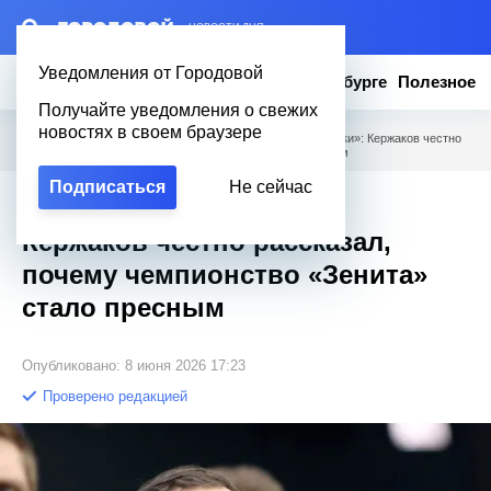
– НОВОСТИ ДНЯ
Уведомления от Городовой
Новости
Эксклюзив
Вопросы о Петербурге
Полезное
Получайте уведомления о свежих
новостях в своем браузере
Городовой
/
Новости Петербурга
/
Золото без «изюминки»: Кержаков честно
рассказал, почему чемпионство «Зенита» стало пресным
Подписаться
Не сейчас
Золото без «изюминки»:
Кержаков честно рассказал,
почему чемпионство «Зенита»
стало пресным
Опубликовано: 8 июня 2026 17:23
Проверено редакцией