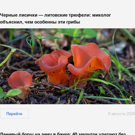
Черные лисички — литовские трюфели: миколог
объяснил, чем особенны эти грибы
Перейти
8 августа 2026
Ленивый борщ на зиму в банке: 40 закруток улетают без