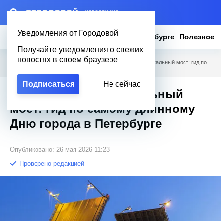
– НОВОСТИ ДНЯ
Уведомления от Городовой
Новости
Эксклюзив
Вопросы о Петербурге
Полезное
Получайте уведомления о свежих
новостях в своем браузере
Городовой
/
Новости Петербурга
/
230 событий и музыкальный мост: гид по
самому длинному Дню города в Петербурге
Подписаться
Не сейчас
230 событий и музыкальный
мост: гид по самому длинному
Дню города в Петербурге
Опубликовано: 26 мая 2026 11:23
Проверено редакцией