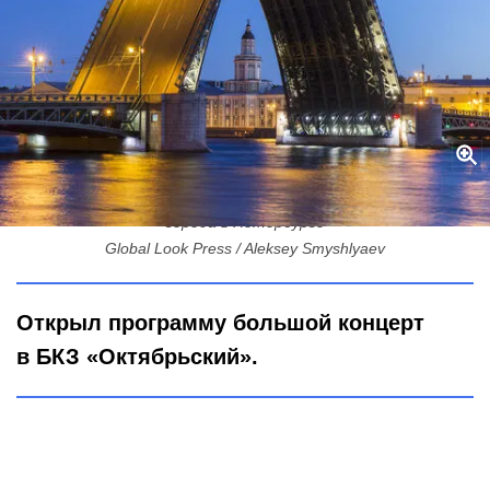
230 событий и музыкальный мост: гид по самому длинному Дню
города в Петербурге
Global Look Press / Aleksey Smyshlyaev
Открыл программу большой концерт
в БКЗ «Октябрьский».