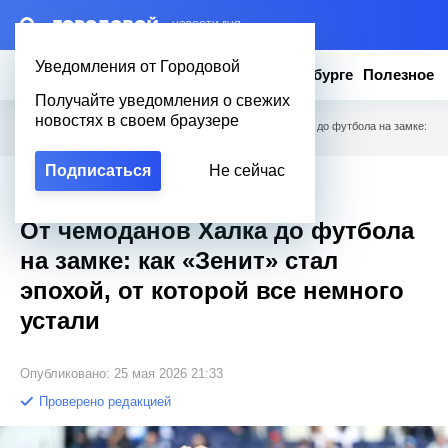
– НОВОСТИ ДНЯ
Уведомления от Городовой
Новости
Эксклюзив
Вопросы о Петербурге
Полезное
Получайте уведомления о свежих
новостях в своем браузере
Городовой
/
Новости Петербурга
/
От чемоданов Халка до футбола на замке:
как «Зенит» стал эпохой, от которой все немного устали
Подписаться
Не сейчас
Эксклюзив
От чемоданов Халка до футбола
на замке: как «Зенит» стал
эпохой, от которой все немного
устали
Опубликовано: 25 мая 2026 21:33
Проверено редакцией