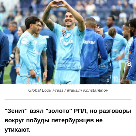
От чемоданов Халка до футбола на замке: как «Зенит» стал
эпохой, от которой все немного устали
Global Look Press / Maksim Konstantinov
"Зенит" взял "золото" РПЛ, но разговоры
вокруг побуды петербуржцев не
утихают.