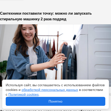
Сантехники поставили точку: можно ли запускать
стиральную машинку 2 раза подряд
Используя сайт, вы соглашаетесь с использованием файлов
cookies и
обработкой персональных данных
в соответствии
с
Политикой cookies
.
Перейти
9 августа 2026
Понятно