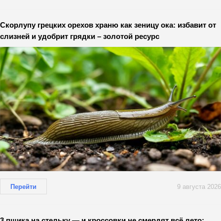
Скорлупу грецких орехов храню как зеницу ока: избавит от
слизней и удобрит грядки – золотой ресурс
Перейти
9 августа 2026
3 пшика на стельку — и кроссовки не смердят всё лето: