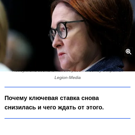
ЦБ снизил ключевую ставку, но радоваться рано: Эльвира
Набиуллина сделала намек правительству о тратах
Legion-Media
Почему ключевая ставка снова
снизилась и чего ждать от этого.