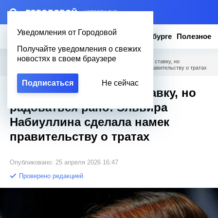
– НОВОСТИ ДНЯ
Уведомления от Городовой
Новости
Эксклюзив
Вопросы о Петербурге
Полезное
Получайте уведомления о свежих
новостях в своем браузере
Городовой
/
Новости Петербурга
/
ЦБ снизил ключевую ставку, но
радоваться рано: Эльвира Набиуллина сделала намек правительству о тратах
Подписаться
Не сейчас
ЦБ снизил ключевую ставку, но
радоваться рано: Эльвира
Набиуллина сделала намек
правительству о тратах
Опубликовано: 25 апреля 2026 16:47
Проверено редакцией