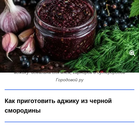
Измельчаю черную смородину с чесноком - получаю вкуснейшую
аджику: идеальна для мяса, гарниров и бутербродов
Городовой ру
Как приготовить аджику из черной
смородины