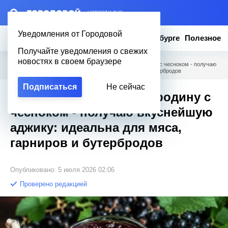
– НОВОСТИ ДНЯ
Уведомления от Городовой
Новости
Эксклюзив
Вопросы о Петербурге
Полезное
Получайте уведомления о свежих
новостях в своем браузере
Городовой
/
Полезное
/
Измельчаю черную смородину с чесноком - получаю
вкуснейшую аджику: идеальна для мяса, гарниров и бутербродов
Подписаться
Не сейчас
Измельчаю черную смородину с
чесноком - получаю вкуснейшую
аджику: идеальна для мяса,
гарниров и бутербродов
Опубликовано: 5 июля 2026 02:06
Проверено редакцией