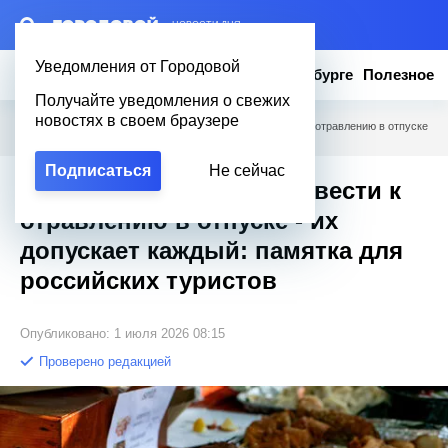
– НОВОСТИ ДНЯ
Уведомления от Городовой
Новости
Эксклюзив
Вопросы о Петербурге
Полезное
Получайте уведомления о свежих
новостях в своем браузере
Городовой
/
Полезное
/
Какие ошибки могут привести к отравлению в отпуске
- их допускает каждый: памятка для российских туристов
Подписаться
Не сейчас
Какие ошибки могут привести к
отравлению в отпуске - их
допускает каждый: памятка для
российских туристов
Опубликовано: 1 июля 2026 08:15
Проверено редакцией