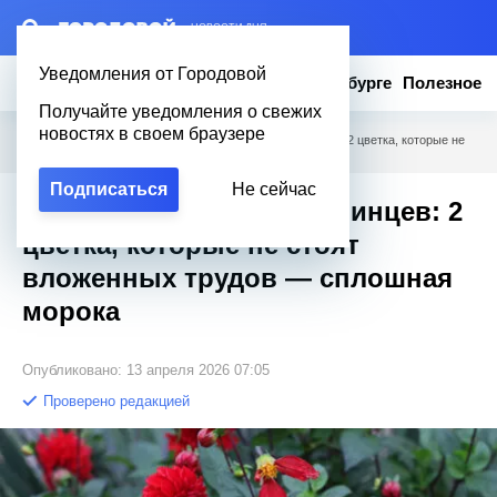
– НОВОСТИ ДНЯ
Уведомления от Городовой
Новости
Эксклюзив
Вопросы о Петербурге
Полезное
Получайте уведомления о свежих
новостях в своем браузере
Городовой
/
Полезное
/
Капризнее заморских принцев: 2 цветка, которые не
стоят вложенных трудов — сплошная морока
Подписаться
Не сейчас
Капризнее заморских принцев: 2
цветка, которые не стоят
вложенных трудов — сплошная
морока
Опубликовано: 13 апреля 2026 07:05
Проверено редакцией