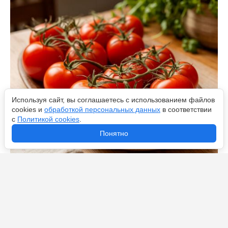
Используя сайт, вы соглашаетесь с использованием файлов
cookies и
обработкой персональных данных
в соответствии
с
Политикой cookies
.
Понятно
Беру широкий скотч – и помидоры при хранении не
портятся месяцами: лайфхак от опытных хозяек —
даже зрелые томаты не сгниют в холодильнике