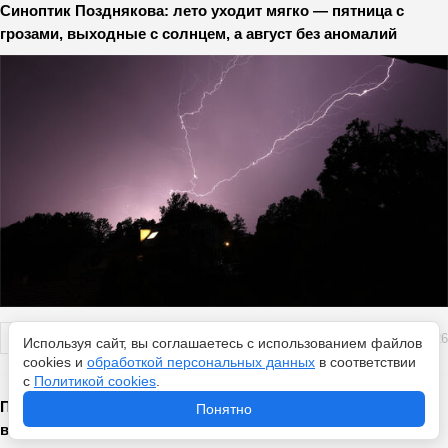
Синоптик Позднякова: лето уходит мягко — пятница с
грозами, выходные с солнцем, а август без аномалий
Перейти
7 августа 2026
Используя сайт, вы соглашаетесь с использованием файлов
cookies и
обработкой персональных данных
в соответствии
с
Политикой cookies
.
Полное солнечное затмение 12 августа 2026: где будет
Понятно
видно, как наблюдать парад планет и Персеиды