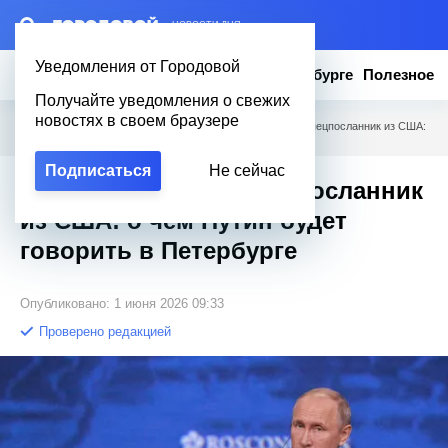
– НОВОСТИ ДНЯ
Уведомления от Городовой
Новости
Эксклюзив
Вопросы о Петербурге
Полезное
Получайте уведомления о свежих
новостях в своем браузере
Городовой
/
Новости Петербурга
/
Прагматизм, ИИ и спецпосланник из США:
о чем Путин будет говорить в Петербурге
Подписаться
Не сейчас
Прагматизм, ИИ и спецпосланник
из США: о чем Путин будет
говорить в Петербурге
Опубликовано: 1 июня 2026 09:33
Проверено редакцией