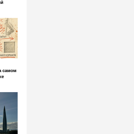
ий
а самом
ке