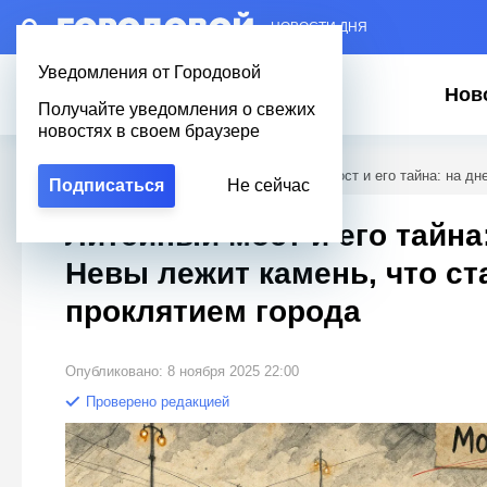
– НОВОСТИ ДНЯ
Уведомления от Городовой
Нов
Получайте уведомления о свежих
новостях в своем браузере
Городовой
/
Новости Петербурга
/
Литейный мост и его тайна: на дн
Подписаться
Не сейчас
Литейный мост и его тайна:
Невы лежит камень, что ст
проклятием города
Опубликовано: 8 ноября 2025 22:00
Проверено редакцией