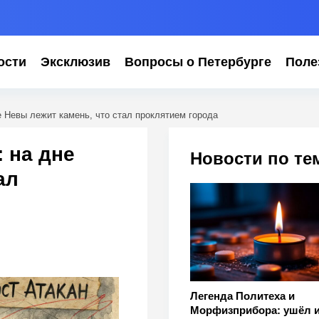
ости
Эксклюзив
Вопросы о Петербурге
Поле
е Невы лежит камень, что стал проклятием города
 на дне
Новости по те
ал
Легенда Политеха и
Морфизприбора: ушёл и