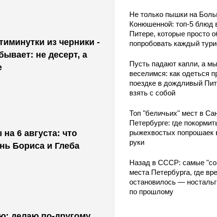
Не только пышки на Бол
Конюшенной: топ-5 блюд 
Питере, которые просто о
тиминутки из черники -
попробовать каждый тури
бывает: не десерт, а
Пусть падают капли, а м
е
веселимся: как одеться п
поездке в дождливый Пит
взять с собой
Топ "беличьих" мест в Сан
Петербурге: где покормит
рыжехвостых попрошаек 
на 6 августа: что
руки
нь Бориса и Глеба
Назад в СССР: самые "со
места Петербурга, где вр
остановилось — носталь
по прошлому
ю: делаю по-другому