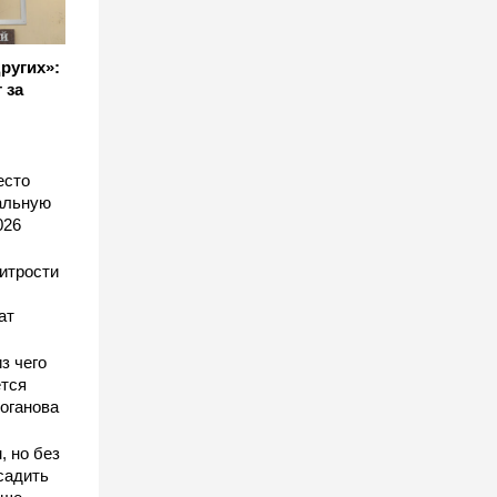
других»:
 за
есто
еальную
026
хитрости
ат
з чего
тся
оганова
, но без
садить