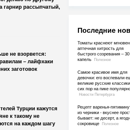
 а гарнир рассыпчатый,
Последние но
Томаты краснеют мгновен
аптечная хитрость для
ьше не взорвется:
быстрого созревания – 30
капель
Полезное
равилам – лайфхаки
них заготовок
Самое красивое имя для
девочки: его воспевали е
великие русские классики
сих пор на пике популярн
Новости Петербурга
Рецепт варенья-пятимину
телей Турции кажутся
из черники - вкуснее прос
яне к такому не
бывает: не десерт, а ягод
ются на каждом шагу
сокровище
Полезное