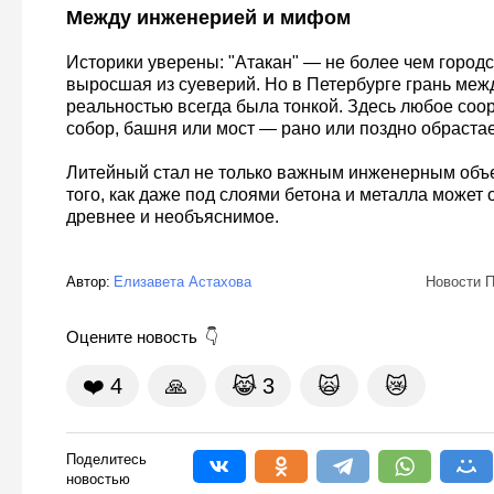
Между инженерией и мифом
Историки уверены: "Атакан" — не более чем город
выросшая из суеверий. Но в Петербурге грань меж
реальностью всегда была тонкой. Здесь любое соо
собор, башня или мост — рано или поздно обрастае
Литейный стал не только важным инженерным объе
того, как даже под слоями бетона и металла может 
древнее и необъяснимое.
Автор:
Елизавета Астахова
Новости П
Оцените новость
❤️
4
🙏
😹
3
🙀
😿
Поделитесь
новостью