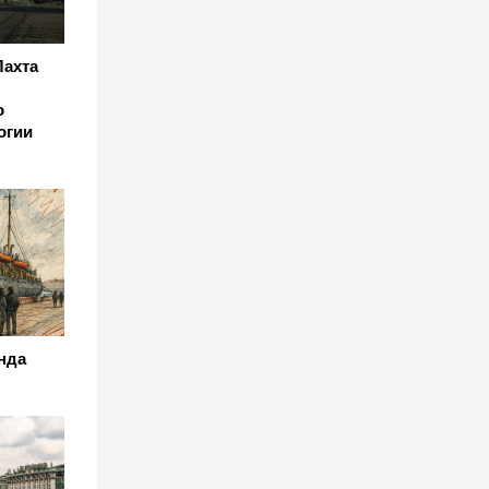
Лахта
о
огии
нда