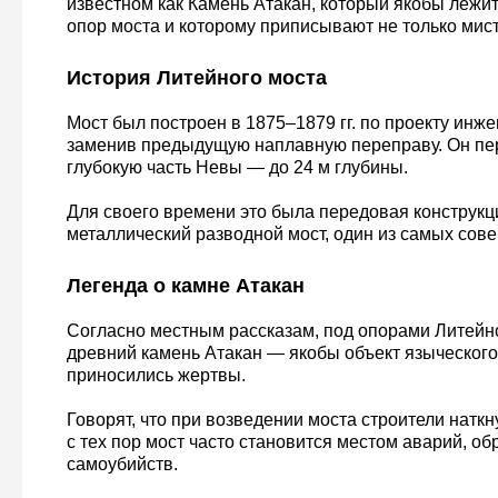
известном как Камень Атакан, который якобы лежит
опор моста и которому приписывают не только мисти
История Литейного моста
Мост был построен в 1875–1879 гг. по проекту инже
заменив предыдущую наплавную переправу. Он пе
глубокую часть Невы — до 24 м глубины.
Для своего времени это была передовая конструк
металлический разводной мост, один из самых сов
Легенда о камне Атакан
Согласно местным рассказам, под опорами Литейн
древний камень Атакан — якобы объект языческого 
приносились жертвы.
Говорят, что при возведении моста строители наткну
с тех пор мост часто становится местом аварий, о
самоубийств.