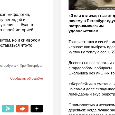
ская мифология,
«Это и отличает нас от 
ду легендой и
почему в Петербург едут
ружение — будь то
гастронамическим
т своей историей.
удовольствием
ктом, но и символом
Тонкая стежка и синий вм
оставаться что-то
черного: как выбрать ид
куртку на теплую осень 2
Дневник на вес золота и 
етербурга
Про Петербург
с гардеробом: собираем
школьника без лишних тр
Сообщить об ошибке
«Жеребейки» в сметане: и
на самом деле складывае
легендарный вкус бефстр
С жимолостью и чесноком
деревьев: когда лучше за