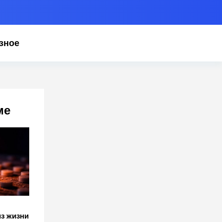
зное
ме
з жизни