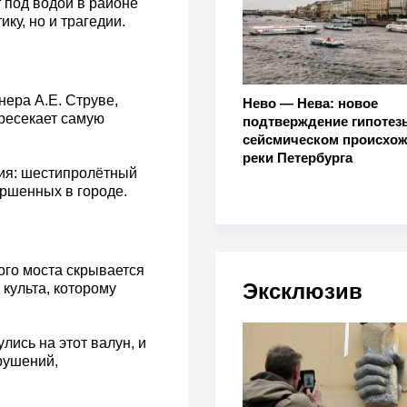
 под водой в районе
ку, но и трагедии.
нера А.Е. Струве,
Нево — Нева: новое
ресекает самую
подтверждение гипотез
сейсмическом происхо
реки Петербурга
ция: шестипролётный
ершенных в городе.
ого моста скрывается
Эксклюзив
культа, которому
лись на этот валун, и
брушений,