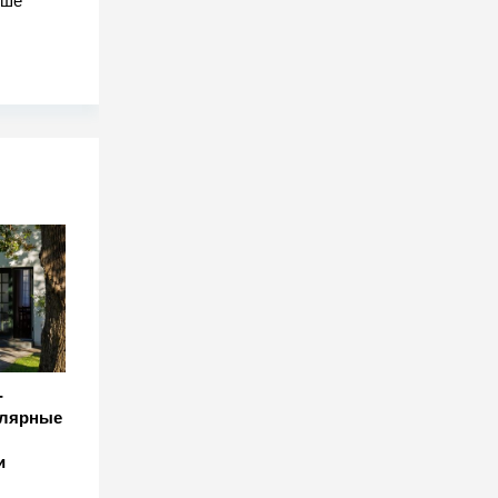
чше
-
улярные
и