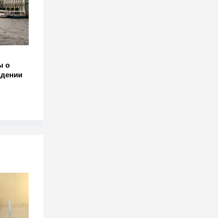
ы о
ждении