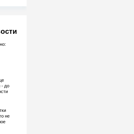
вости
но:
ще
 - до
ости
тки
то не
ное