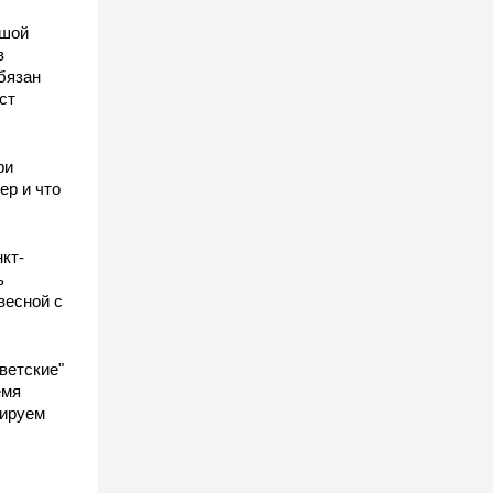
ьшой
в
бязан
ст
ы
ри
ер и что
кт-
ь
весной с
ветские"
емя
гируем