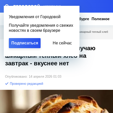
– НОВОСТИ ДНЯ
Уведомления от Городовой
Новости
Эксклюзив
Вопросы о Петербурге
Полезное
Получайте уведомления о свежих
новостях в своем браузере
Городовой
/
Полезное
/
Мешаю муку и воду: Получаю шикарный теплый хлеб
на завтрак - вкуснее нет
Подписаться
Не сейчас
Мешаю муку и воду: Получаю
шикарный теплый хлеб на
завтрак - вкуснее нет
Опубликовано: 14 апреля 2026 01:03
Проверено редакцией