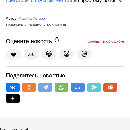
приготовить вкусный минтай
по простому рецепту.
Автор:
Марина Котова
Полезное
Рецепты
Кулинария
Оцените новость
Сообщить об ошибке
❤️
🙏
😹
🙀
😿
Поделитесь новостью
Больше статей: