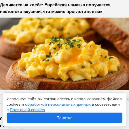
Деликатес на хлебе: Еврейская намазка получается
настолько вкусной, что можно проглотить язык
Используя сайт, вы соглашаетесь с использованием файлов
Перейти
7 августа 2026
cookies и
обработкой персональных данных
в соответствии
с
Политикой cookies
.
Понятно
Сколько времени телефон можно держать на зарядке
после 100%