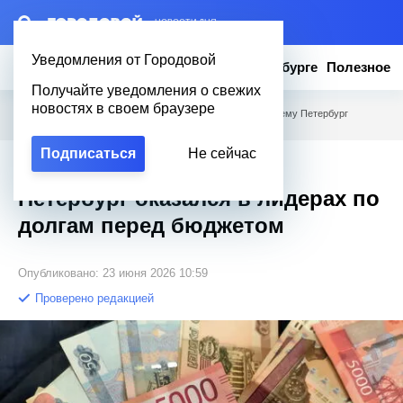
– НОВОСТИ ДНЯ
Уведомления от Городовой
Новости
Эксклюзив
Вопросы о Петербурге
Полезное
Получайте уведомления о свежих
новостях в своем браузере
Городовой
/
Новости Петербурга
/
Налоговая яма: Почему Петербург
оказался в лидерах по долгам перед бюджетом
Подписаться
Не сейчас
Налоговая яма: Почему
Петербург оказался в лидерах по
долгам перед бюджетом
Опубликовано: 23 июня 2026 10:59
Проверено редакцией