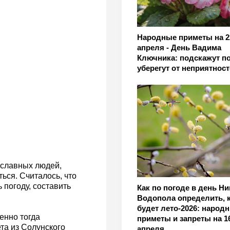
Народные приметы на 2
апреля - День Вадима
Ключника: подскажут по
уберегут от неприятност
ославных людей,
ься. Считалось, что
ь погоду, составить
Как по погоде в день Н
Водопола определить, 
будет лето-2026: народ
енно тогда
приметы и запреты на 1
та из Солунского
апреля