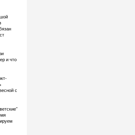
ьшой
в
бязан
ст
ы
ри
ер и что
кт-
ь
весной с
ветские"
емя
гируем