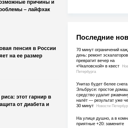
возможные причины и
роблемы – лайфхак
Последние но
ховая пенсия в России
70 минут ограничений ка
день: ремонт эскалаторов
яет на ее размер
превратит вечер на
«Чкаловской» в квест
Нов
Петербурга
Унитаз будет белее снега
Эльбрусе: простое дома
средство удалит ржавчин
риса: этот гарнир в
налёт — результат уже ч
защита от диабета и
30 минут
Новости Петербур
На улице душно, а в комн
приятные +20: замените