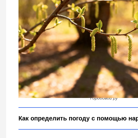
Народные приметы на 17 апреля - день Иосифа Песноп
точнее любых синоптиков
Городовой ру
Как определить погоду с помощью на