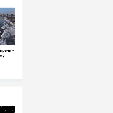
преля –
ому