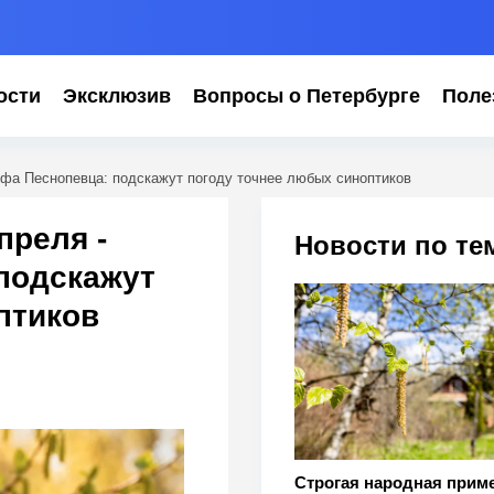
ости
Эксклюзив
Вопросы о Петербурге
Поле
ифа Песнопевца: подскажут погоду точнее любых синоптиков
преля -
Новости по те
подскажут
птиков
Строгая народная прим