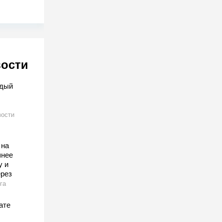
вости
ждый
ости
 на
шнее
у и
ерез
га
ате