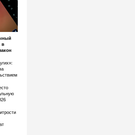
ичный
 в
закон
угих»:
за
льствием
есто
еальную
026
хитрости
ат