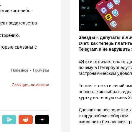
.
отив кого-либо -
иск предательства
астроению.
Звезды», депутаты и л
счет: как теперь платить
оторые связаны с
Telegram и не нарушить 
«Это и отличает нас от др
почему в Петербург едут 
Полезное
Приметы
гастронамическим удово
Сообщить об ошибке
Тонкая стежка и синий вм
черного: как выбрать ид
куртку на теплую осень 2
Дневник на вес золота и 
с гардеробом: собираем
школьника без лишних тр