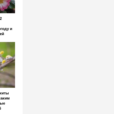
2
году и
ей
икиты
каким
ные
6