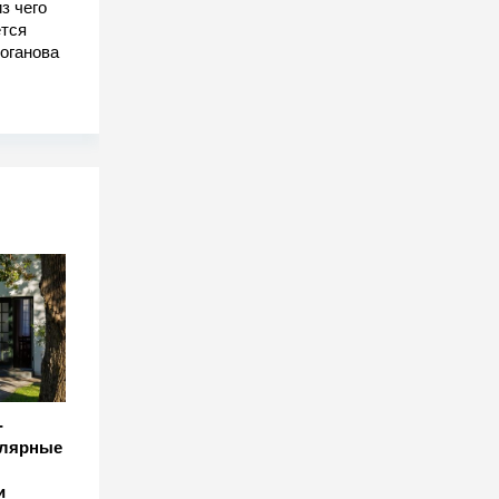
з чего
тся
оганова
-
улярные
и