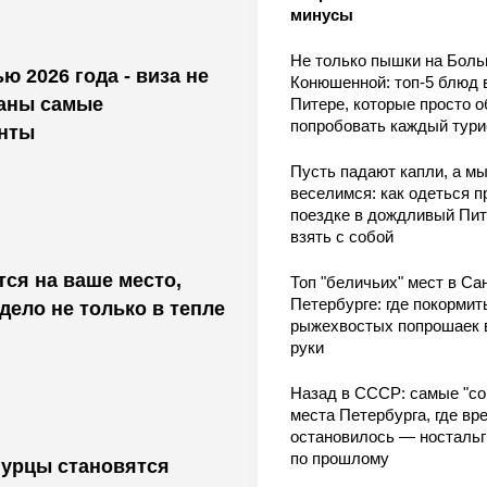
минусы
Не только пышки на Бол
ю 2026 года - виза не
Конюшенной: топ-5 блюд 
ваны самые
Питере, которые просто о
попробовать каждый тури
нты
Пусть падают капли, а м
веселимся: как одеться п
поездке в дождливый Пит
взять с собой
тся на ваше место,
Топ "беличьих" мест в Сан
Петербурге: где покормит
 дело не только в тепле
рыжехвостых попрошаек 
руки
Назад в СССР: самые "со
места Петербурга, где вр
остановилось — носталь
по прошлому
гурцы становятся