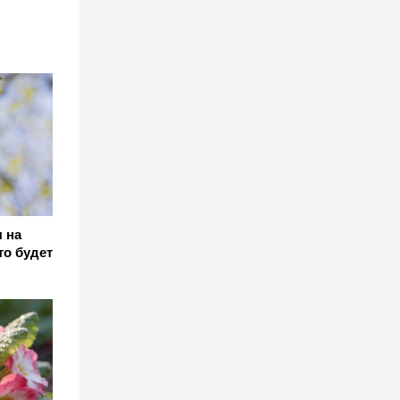
 на
то будет