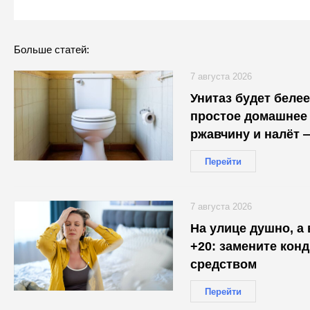
Больше статей:
7 августа 2026
Унитаз будет белее
простое домашнее 
ржавчину и налёт 
30 минут
Перейти
7 августа 2026
На улице душно, а
+20: замените кон
средством
Перейти