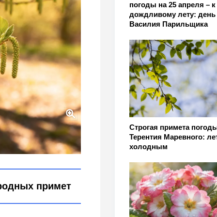
погоды на 25 апреля – к
дождливому лету: день
Василия Парильщика
Строгая примета погоды
евца: подскажут погоду
Терентия Маревного: ле
холодным
родных примет