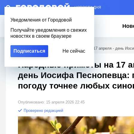
– НОВОСТИ ДНЯ
Уведомления от Городовой
Нов
Получайте уведомления о свежих
новостях в своем браузере
Городовой
/
Полезное
/
Народные приметы на 17 апреля - день Иос
Подписаться
Не сейчас
Народные приметы на 17 а
день Иосифа Песнопевца: 
погоду точнее любых сино
Опубликовано: 15 апреля 2026 22:45
Проверено редакцией