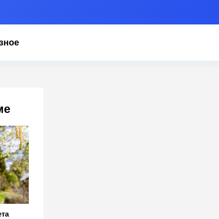
зное
ме
ета