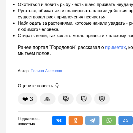
Охотиться и ловить рыбу - есть шанс призвать неудачу
Ругаться, обижаться и планировать плохие действия пр
существовал риск привлечения несчастья.
Наблюдать за растениями, которые начали увядать - р
любимого человека.
Стирать вещи, так как это могло привести к плохому н
Ранее портал "Городовой" рассказал о
приметах
, к
мытьем полов.
Автор:
Полина Аксенова
Оцените новость
❤️
3
🙏
😹
🙀
😿
Поделитесь
новостью