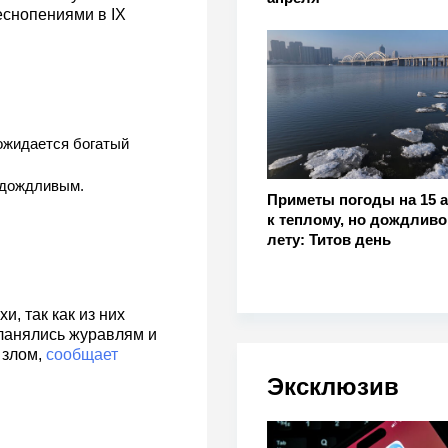
снопениями в IX
ожидается богатый
 дождливым.
Приметы погоды на 15 а
к теплому, но дождлив
лету: Титов день
и, так как из них
кланялись журавлям и
 злом,
сообщает
Эксклюзив