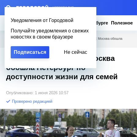
– НОВОСТИ ДНЯ
Уведомления от Городовой
Новости
Эксклюзив
Вопросы о Петербурге
Полезное
Получайте уведомления о свежих
новостях в своем браузере
Городовой
/
Новости Петербурга
/
Жизнь без дефицита: Москва обошла
Петербург по доступности жизни для семей
Подписаться
Не сейчас
Жизнь без дефицита: Москва
обошла Петербург по
доступности жизни для семей
Опубликовано: 1 июня 2026 10:57
Проверено редакцией