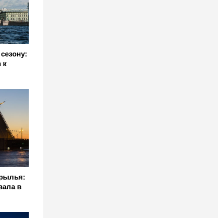
 сезону:
 к
крылья:
вала в