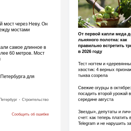
й мост через Неву. Он
между мостами
От первой капли меда д
льняного полотна: как
правильно встретить тр
вали самое длинное в
в 2026 году
лее 60 метров. Мост
й
Тест ногтем и «деревянн
хвостик: 4 верных признак
тыква созрела
р Петербурга для
Свежие огурцы в октябре:
посадить второй урожай в
середине августа
Петербург
Строительство
Звезды», депутаты и лич
Сообщить об ошибке
счет: как теперь платить 
Telegram и не нарушить з