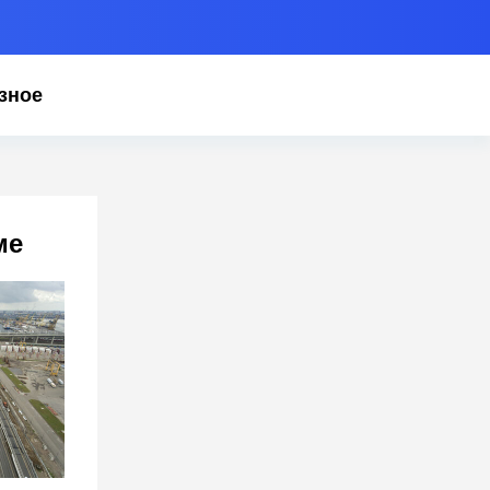
зное
ме