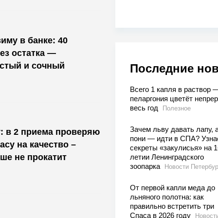
иму в банке: 40
ез остатка —
стый и сочный
Последние но
Всего 1 капля в раствор 
пеларгония цветёт непре
весь год
Полезное
Зачем льву давать лапу, 
у: в 2 приема проверяю
пони — идти в СПА? Узна
асу на качество –
секреты «закулисья» на 1
ше не прокатит
летии Ленинградского
зоопарка
Новости Петербур
От первой капли меда до
льняного полотна: как
правильно встретить три
Спаса в 2026 году
Новост