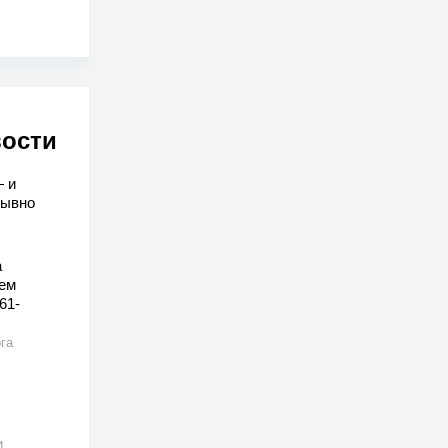
вости
— и
рывно
а
ем
61-
га
и