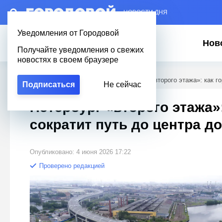
– НОВОСТИ ДНЯ
Уведомления от Городовой
Нов
Получайте уведомления о свежих
новостях в своем браузере
Городовой
/
Новости Петербурга
/
Петербург «второго этажа»: как г
Подписаться
Не сейчас
Петербург «второго этажа»:
сократит путь до центра до
Опубликовано: 4 июня 2026 17:22
Проверено редакцией