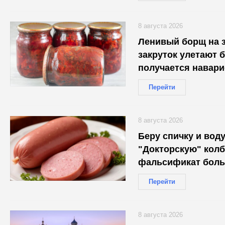
8 августа 2026
Ленивый борщ на з
закруток улетают б
получается навари
Перейти
8 августа 2026
Беру спичку и вод
"Докторскую" колб
фальсификат боль
Перейти
8 августа 2026