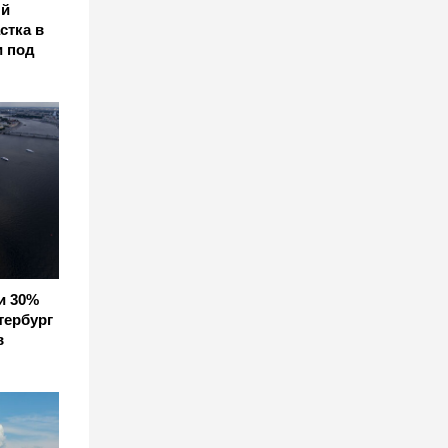
ый
стка в
и под
и 30%
тербург
в