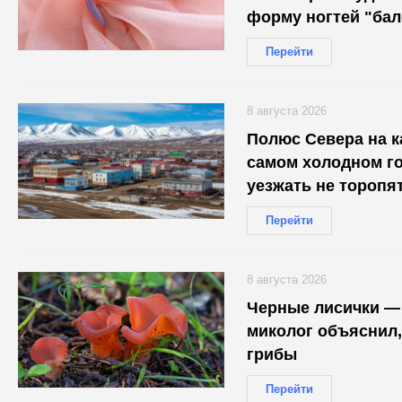
форму ногтей "бал
Перейти
8 августа 2026
Полюс Севера на к
самом холодном го
уезжать не торопя
Перейти
8 августа 2026
Черные лисички —
миколог объяснил,
грибы
Перейти