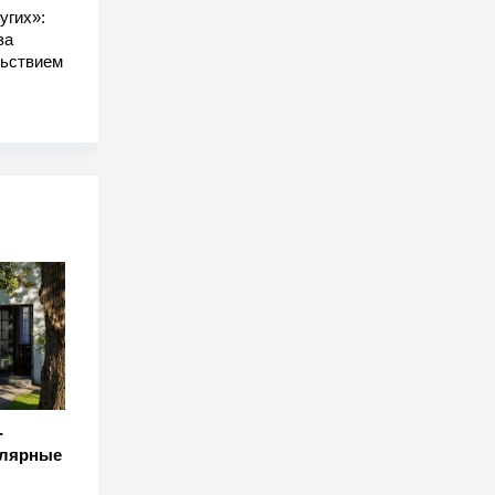
угих»:
за
льствием
-
улярные