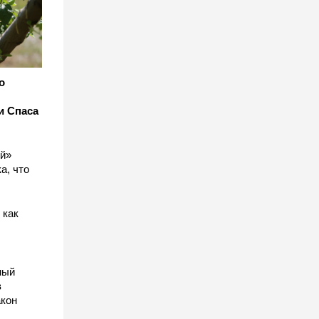
о
и Спаса
ый»
а, что
 как
ный
в
акон