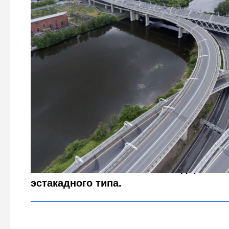
Петербург «второго этажа»: как город сократит путь
Global Look Press / Nikolay Gyngaz
Это станет возможным благодаря маг
эстакадного типа.