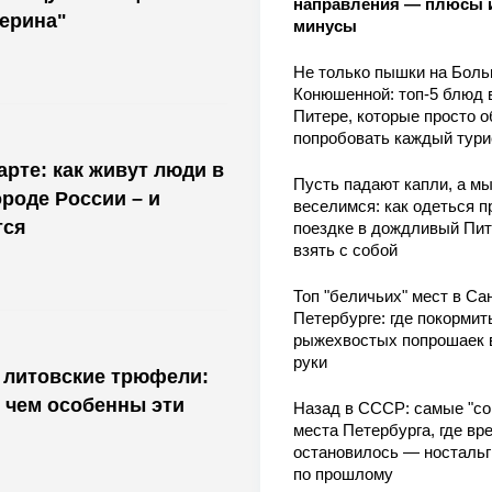
направления — плюсы 
ерина"
минусы
Не только пышки на Бол
Конюшенной: топ-5 блюд 
Питере, которые просто о
попробовать каждый тури
арте: как живут люди в
Пусть падают капли, а м
роде России – и
веселимся: как одеться п
тся
поездке в дождливый Пит
взять с собой
Топ "беличьих" мест в Сан
Петербурге: где покормит
рыжехвостых попрошаек 
руки
 литовские трюфели:
 чем особенны эти
Назад в СССР: самые "со
места Петербурга, где вр
остановилось — носталь
по прошлому