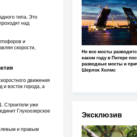
адного типа. Это
 проходят над
ветофоров и
авляя скорости,
Не все мосты разводятс
каком году в Питере по
разводные мосты и при
летия
Шерлок Холмс
скоростного движения
 и восток города, а
1. Строители уже
оединит Глухоозерское
Эксклюзив
у левым и правым