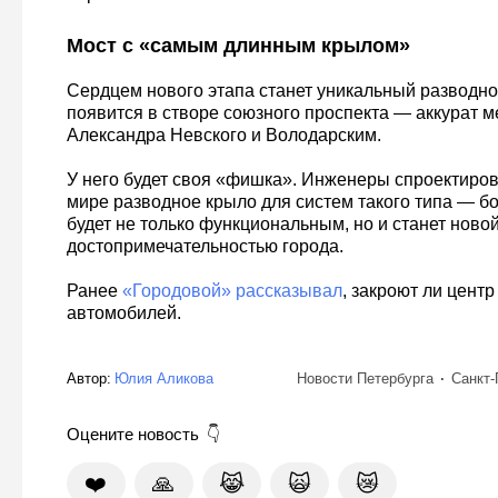
Мост с «самым длинным крылом»
Сердцем нового этапа станет уникальный разводно
появится в створе союзного проспекта — аккурат 
Александра Невского и Володарским.
У него будет своя «фишка». Инженеры спроектиро
мире разводное крыло для систем такого типа — бо
будет не только функциональным, но и станет ново
достопримечательностью города.
Ранее
«Городовой» рассказывал
, закроют ли цент
автомобилей.
Автор:
Юлия Аликова
Новости Петербурга
Санкт-
Оцените новость
❤️
🙏
😹
🙀
😿