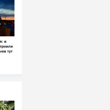
я: в
строили
чем тут