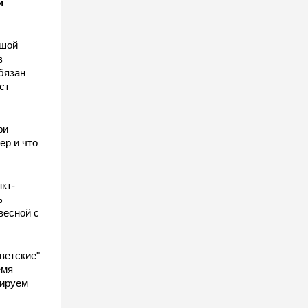
и
ьшой
в
бязан
ст
ы
ри
ер и что
кт-
ь
весной с
ветские"
емя
гируем