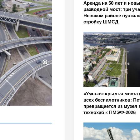
Аренда на 50 лет и нов
разводной мост: три уча
Невском районе пустил
стройку ШМСД
 до центра до 15 минут
ov
«Умные» крылья моста 
всех беспилотников: Пе
истрали
превращается из музея 
технохаб к ПМЭФ-2026