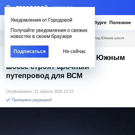
– НОВОСТИ ДНЯ
Уведомления от Городовой
Новости
Эксклюзив
Вопросы о Петербурге
Полезное
Получайте уведомления о свежих
новостях в своем браузере
Городовой
/
Новости Петербурга
/
Полет на 50 метров: над Южным шоссе
строят арочный путепровод для ВСМ
Подписаться
Не сейчас
Полет на 50 метров: над Южным
шоссе строят арочный
путепровод для ВСМ
Опубликовано: 21 апреля 2026 13:33
Проверено редакцией