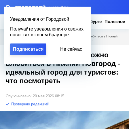
– НОВОСТИ ДНЯ
Уведомления от Городовой
Новости
Эксклюзив
Вопросы о Петербурге
Полезное
Получайте уведомления о свежих
новостях в своем браузере
Городовой
/
Полезное
/
Причины, по которым можно влюбиться в Нижний
Новгород - идеальный город для туристов: что посмотреть
Подписаться
Не сейчас
Причины, по которым можно
влюбиться в Нижний Новгород -
идеальный город для туристов:
что посмотреть
Опубликовано: 29 мая 2026 08:15
Проверено редакцией