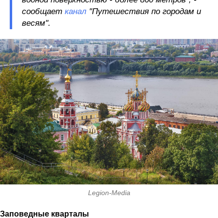
сообщает
канал
"Путешествия по городам и
весям".
Legion-Media
Заповедные кварталы