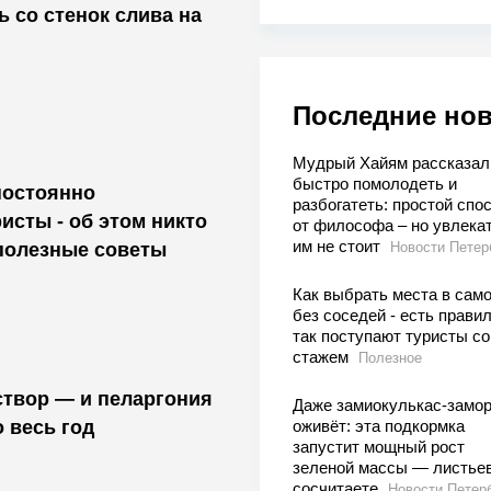
ь со стенок слива на
Последние но
Мудрый Хайям рассказал,
быстро помолодеть и
постоянно
разбогатеть: простой спо
исты - об этом никто
от философа – но увлека
им не стоит
полезные советы
Новости Петер
Как выбрать места в сам
без соседей - есть правил
так поступают туристы со
стажем
Полезное
и пеларгония
Даже замиокулькас-замо
 весь год
оживёт: эта подкормка
запустит мощный рост
зеленой массы — листьев
сосчитаете
Новости Петер