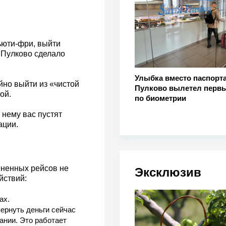
ьюти-фри, выйти
 Пулково сделало
Улыбка вместо паспорта
йно выйти из «чистой
Пулково вылетел первы
ой.
по биометрии
 нему вас пустят
ации.
ененных рейсов не
Эксклюзив
йствий:
ах.
ернуть деньги сейчас
ании. Это работает