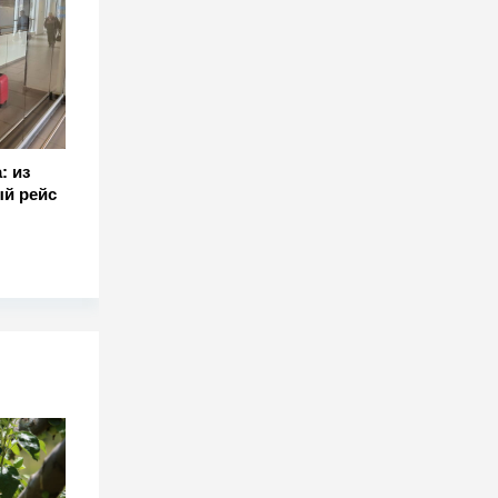
: из
й рейс