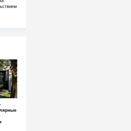
за
льствием
-
улярные
и