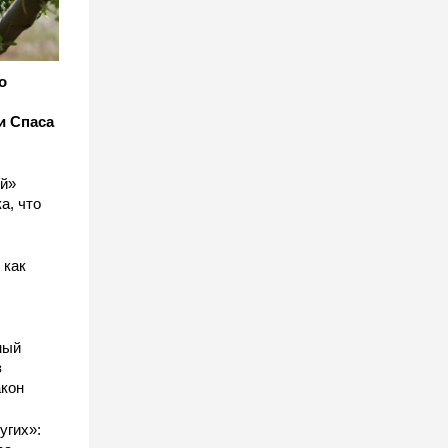
о
и Спаса
ый»
а, что
 как
ный
в
акон
угих»: