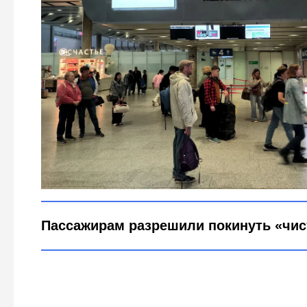
Пулково открывает двери: как уехать на поезде 
Global Look Press / Maksim Konstant
Пассажирам разрешили покинуть «чис