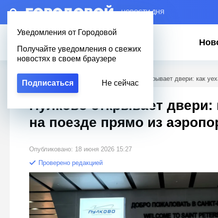
– НОВОСТИ ДНЯ
Уведомления от Городовой
Нов
Получайте уведомления о свежих
новостях в своем браузере
Городовой
/
Новости Петербурга
/
Пулково открывает двери: как уех
Подписаться
Не сейчас
Пулково открывает двери: 
на поезде прямо из аэропо
Опубликовано: 18 июня 2026 15:27
Проверено редакцией