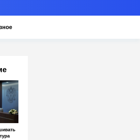
зное
ме
шивать
тура