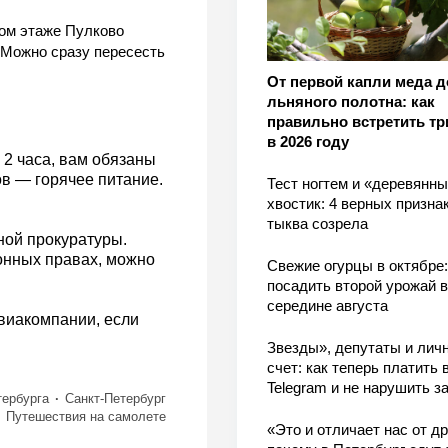
ром этаже Пулково
 Можно сразу пересесть
От первой капли меда д
льняного полотна: как
правильно встретить тр
в 2026 году
 2 часа, вам обязаны
ов — горячее питание.
Тест ногтем и «деревянн
хвостик: 4 верных признак
тыква созрела
ной прокуратуры.
онных правах, можно
Свежие огурцы в октябре:
посадить второй урожай в
середине августа
авиакомпании, если
Звезды», депутаты и лич
счет: как теперь платить 
Telegram и не нарушить з
тербурга
Санкт-Петербург
Путешествия на самолете
«Это и отличает нас от др