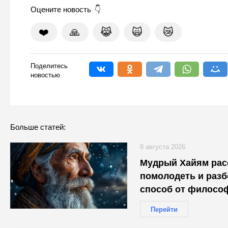
Оцените новость
❤️
🙏
😹
🙀
😿
Поделитесь
новостью
Больше статей:
8 августа 2026
Мудрый Хайям расс
помолодеть и разб
способ от философ
не стоит
Перейти