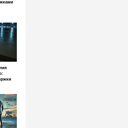
ржками
емя
ю:
ержки