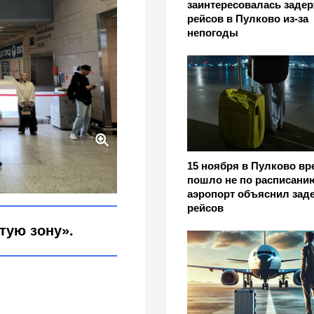
заинтересовалась заде
рейсов в Пулково из‑за
непогоды
15 ноября в Пулково вр
прямо из аэропорта
пошло не по расписани
inov
аэропорт объяснил зад
рейсов
тую зону».