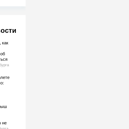
вости
 как
соб
ться
бурга
олете
о:
рыш
 не
бурга