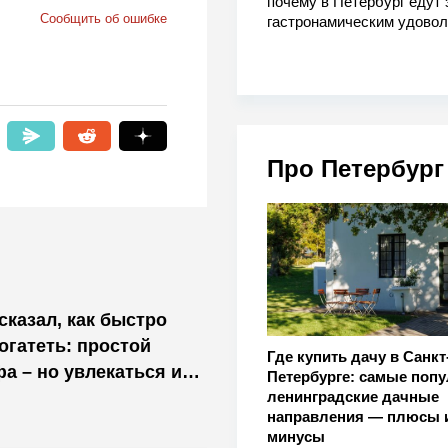
почему в Петербург едут 
Сообщить об ошибке
гастронамическим удово
Про Петербург
казал, как быстро
огатеть: простой
Где купить дачу в Санкт
а – но увлекаться им
Петербурге: самые поп
ленинградские дачные
направления — плюсы 
минусы