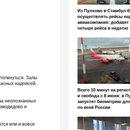
Из Пулково в Стамбул б
осуществлять рейсы ещ
авиакомпания: добавят
четыре рейса в неделю
толкнуться. Залы
расных надписей.
Всего 10 минут на реги
и свобода с 8 июня: в 
-за неопознанных
запустят биометрию дл
Домодедово и
по всей России
тся или и вовсе