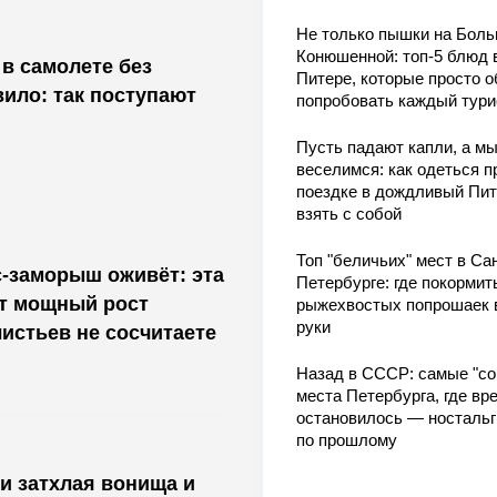
Не только пышки на Бол
Конюшенной: топ-5 блюд 
 в самолете без
Питере, которые просто о
вило: так поступают
попробовать каждый тури
Пусть падают капли, а м
веселимся: как одеться п
поездке в дождливый Пит
взять с собой
Топ "беличьих" мест в Сан
-заморыш оживёт: эта
Петербурге: где покормит
ит мощный рост
рыжехвостых попрошаек 
руки
истьев не сосчитаете
Назад в СССР: самые "со
места Петербурга, где вр
остановилось — носталь
по прошлому
 и затхлая вонища и