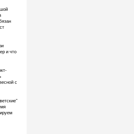
ьшой
в
бязан
ст
ы
ри
ер и что
кт-
ь
весной с
ветские"
емя
гируем