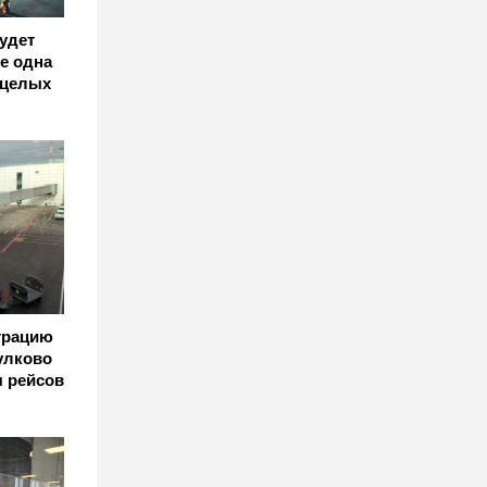
удет
е одна
 целых
страцию
Пулково
я рейсов