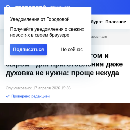
– НОВОСТИ ДНЯ
Уведомления от Городовой
Новости
Эксклюзив
Вопросы о Петербурге
Полезное
Получайте уведомления о свежих
новостях в своем браузере
Городовой
/
Полезное
/
Рецепт лепешек с творогом и сыром - для
приготовления даже духовка не нужна: проще некуда
Подписаться
Не сейчас
Рецепт лепешек с творогом и
сыром - для приготовления даже
духовка не нужна: проще некуда
Опубликовано: 17 апреля 2026 15:36
Проверено редакцией