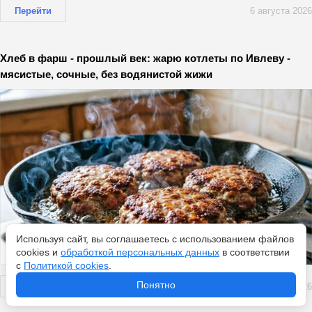
Перейти
6 августа 2026
Хлеб в фарш - прошлый век: жарю котлеты по Ивлеву -
мясистые, сочные, без водянистой жижи
Используя сайт, вы соглашаетесь с использованием файлов
cookies и
обработкой персональных данных
в соответствии
с
Политикой cookies
.
Понятно
Перейти
6 августа 2026