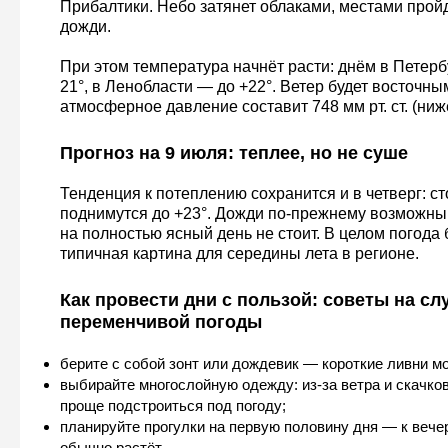
Прибалтики. Небо затянет облаками, местами прой
дожди.
При этом температура начнёт расти: днём в Петерб
21°, в Ленобласти — до +22°. Ветер будет восточным
атмосферное давление составит 748 мм рт. ст. (ниж
Прогноз на 9 июля: теплее, но не суше
Тенденция к потеплению сохранится и в четверг: с
поднимутся до +23°. Дожди по-прежнему возможны,
на полностью ясный день не стоит. В целом погода
типичная картина для середины лета в регионе.
Как провести дни с пользой: советы на сл
переменчивой погоды
берите с собой зонт или дождевик — короткие ливни мо
выбирайте многослойную одежду: из‑за ветра и скачко
проще подстроиться под погоду;
планируйте прогулки на первую половину дня — к вече
обычно растёт.