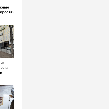
яжные
сбросят»
и:
ес в
 и