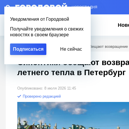
– НОВОСТИ ДНЯ
Уведомления от Городовой
Нов
Получайте уведомления о свежих
новостях в своем браузере
Городовой
/
Новости Петербурга
/
Синоптики обещают возвращение л
Подписаться
Не сейчас
Синоптики обещают возвр
летнего тепла в Петербург
Опубликовано: 8 июля 2026 11:45
Проверено редакцией