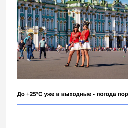
Синоптики обещают возвращение летнего теп
фото legion-media
До +25°C уже в выходные - погода по