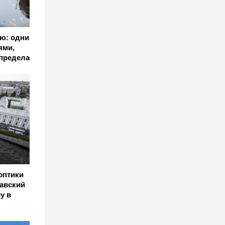
ю: одни
ями,
 предела
оптики
авский
у в