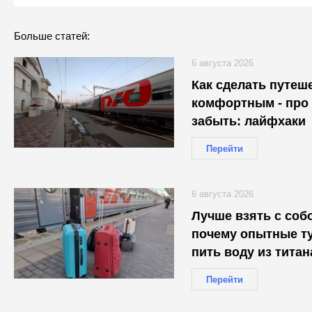
Больше статей:
6 августа 2026
Как сделать путеш
комфортным - про 
забыть: лайфхаки
Перейти
6 августа 2026
Лучше взять с собо
почему опытные т
пить воду из титан
проводники об это
Перейти