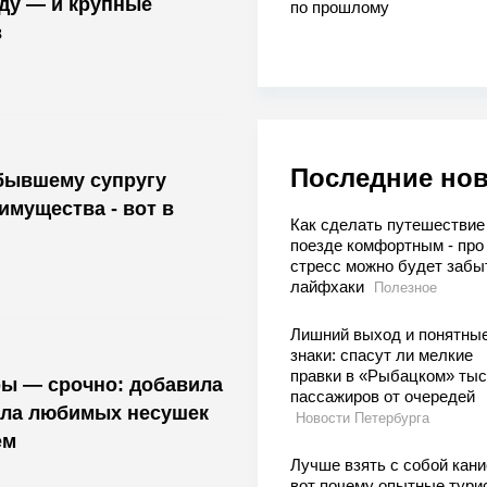
оду — и крупные
по прошлому
в
Последние но
бывшему супругу
мущества - вот в
Как сделать путешествие
поезде комфортным - про
стресс можно будет забы
лайфхаки
Полезное
Лишний выход и понятны
знаки: спасут ли мелкие
правки в «Рыбацком» тыс
ры — срочно: добавила
пассажиров от очередей
асла любимых несушек
Новости Петербурга
ем
Лучше взять с собой кани
вот почему опытные тури