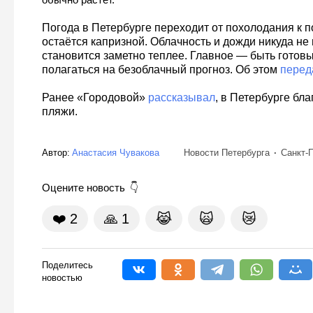
Погода в Петербурге переходит от похолодания к п
остаётся капризной. Облачность и дожди никуда не 
становится заметно теплее. Главное — быть готов
полагаться на безоблачный прогноз. Об этом
перед
Ранее «Городовой»
рассказывал
, в Петербурге бл
пляжи.
Автор:
Анастасия Чувакова
Новости Петербурга
Санкт-
Оцените новость
❤️
2
🙏
1
😹
🙀
😿
Поделитесь
новостью