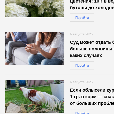
цветения: 10 г в в
бутоны до холодо
Перейти
6 августа 2026
Суд может отдать 
больше половины и
каких случаях
Перейти
6 августа 2026
Если облысели ку
1 гр. в корм — сп
от больших пробл
Перейти