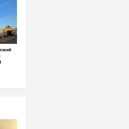
езкий
к
д