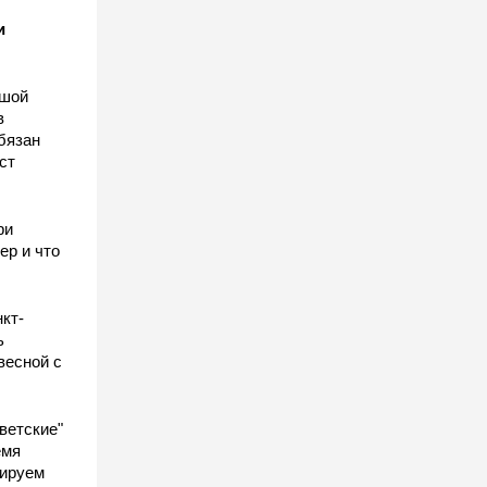
и
ьшой
в
бязан
ст
ы
ри
ер и что
кт-
ь
весной с
ветские"
емя
гируем