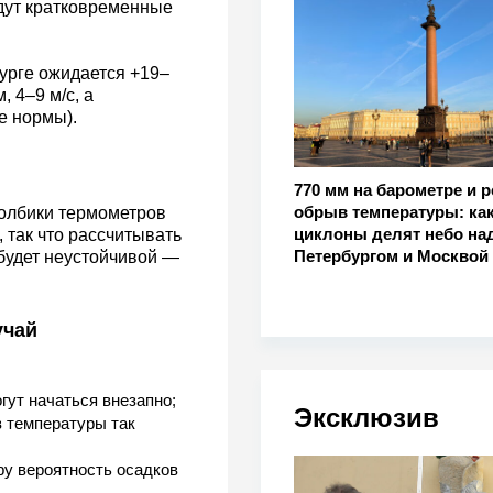
дут кратковременные
урге ожидается +19–
, 4–9 м/с, а
е нормы).
770 мм на барометре и р
обрыв температуры: ка
толбики термометров
циклоны делят небо на
 так что рассчитывать
Петербургом и Москвой
 будет неустойчивой —
учай
гут начаться внезапно;
Эксклюзив
в температуры так
ру вероятность осадков