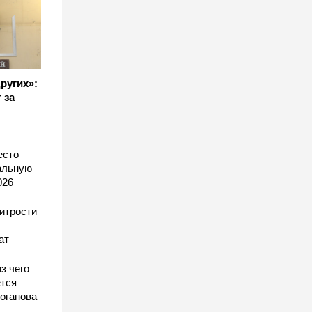
других»:
 за
есто
еальную
026
хитрости
ат
з чего
тся
оганова