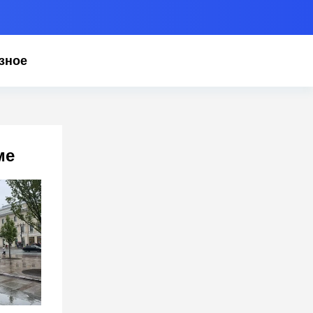
зное
ме