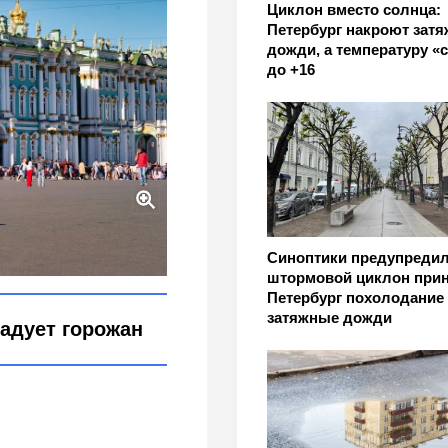
Циклон вместо солнца:
Петербург накроют зат
дожди, а температуру «
до +16
ла в Петербург
Синоптики предупредил
штормовой циклон прин
Петербург похолодание
затяжные дожди
радует горожан