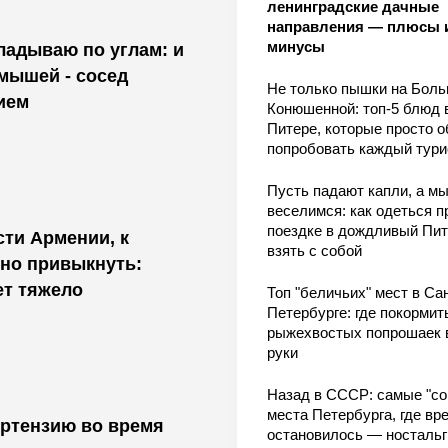
ленинградские дачные
направления — плюсы 
минусы
кладываю по углам: и
 мышей - сосед
Не только пышки на Бол
ием
Конюшенной: топ-5 блюд 
Питере, которые просто о
попробовать каждый тури
Пусть падают капли, а м
веселимся: как одеться п
поездке в дождливый Пит
ти Армении, к
взять с собой
но привыкнуть:
ет тяжело
Топ "беличьих" мест в Сан
Петербурге: где покормит
рыжехвостых попрошаек 
руки
Назад в СССР: самые "со
места Петербурга, где вр
ортензию во время
остановилось — носталь