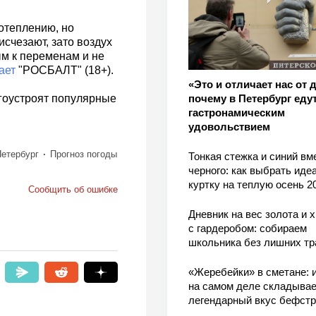
отеплению, но
исчезают, зато воздух
ым к переменам и не
ает
"РОСБАЛТ" (18+).
«Это и отличает нас от 
почему в Петербург едут
агоустроят популярные
гастронамическим
удовольствием
Петербург
Прогноз погоды
Тонкая стежка и синий вм
черного: как выбрать ид
куртку на теплую осень 2
Сообщить об ошибке
Дневник на вес золота и 
с гардеробом: собираем
школьника без лишних тр
«Жеребейки» в сметане: и
на самом деле складывае
легендарный вкус бефстр