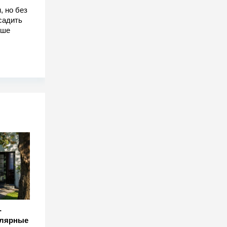
, но без
садить
чше
-
улярные