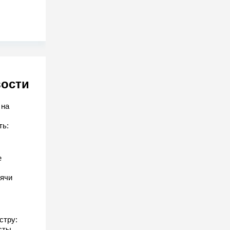
вости
 на
ть:
е
ячи
стру:
сты