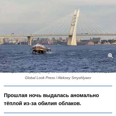
Тропики под облаками: западный ветер прогрел Финский залив и
подарил Петербургу одну из самых теплых ночей в истории
Global Look Press / Aleksey Smyshlyaev
Прошлая ночь выдалась аномально
тёплой из-за обилия облаков.