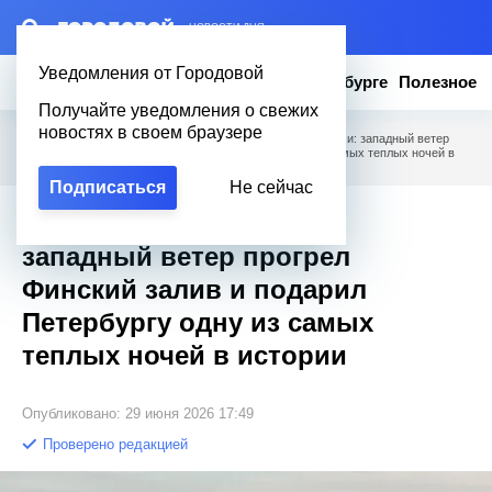
– НОВОСТИ ДНЯ
Уведомления от Городовой
Новости
Эксклюзив
Вопросы о Петербурге
Полезное
Получайте уведомления о свежих
новостях в своем браузере
Городовой
/
Новости Петербурга
/
Тропики под облаками: западный ветер
прогрел Финский залив и подарил Петербургу одну из самых теплых ночей в
истории
Подписаться
Не сейчас
Тропики под облаками:
западный ветер прогрел
Финский залив и подарил
Петербургу одну из самых
теплых ночей в истории
Опубликовано: 29 июня 2026 17:49
Проверено редакцией