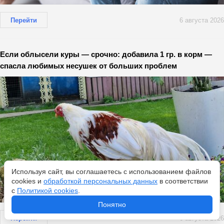
Перейти
6 августа 2026
Если облысели куры — срочно: добавила 1 гр. в корм —
спасла любимых несушек от больших проблем
Используя сайт, вы соглашаетесь с использованием файлов
cookies и
обработкой персональных данных
в соответствии
с
Политикой cookies
.
Понятно
Перейти
6 августа 2026