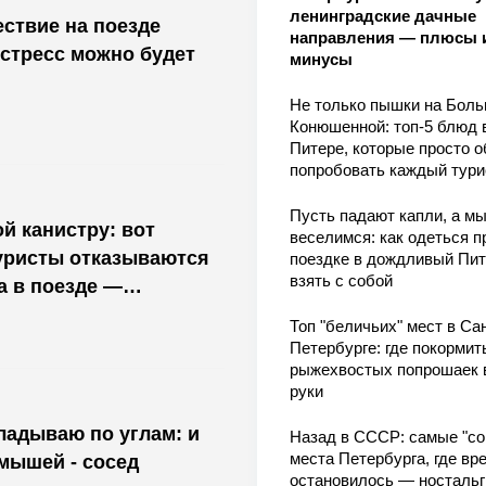
ленинградские дачные
ествие на поезде
направления — плюсы 
стресс можно будет
минусы
Не только пышки на Бол
Конюшенной: топ-5 блюд 
Питере, которые просто о
попробовать каждый тури
Пусть падают капли, а м
й канистру: вот
веселимся: как одеться п
уристы отказываются
поездке в дождливый Пит
взять с собой
а в поезде —
м не предупредят
Топ "беличьих" мест в Сан
Петербурге: где покормит
рыжехвостых попрошаек 
руки
кладываю по углам: и
Назад в СССР: самые "со
места Петербурга, где вр
 мышей - сосед
остановилось — носталь