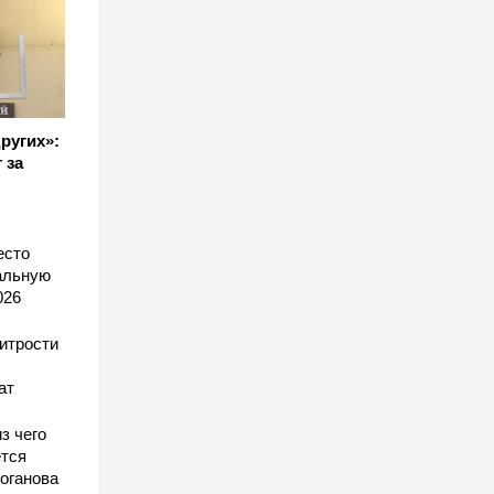
других»:
 за
есто
еальную
026
хитрости
ат
з чего
тся
оганова