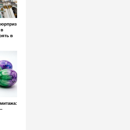
сюрприз
 в
рять в
рмитажа:
—