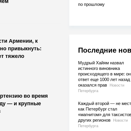
ием
по прошлому
ти Армении, к
но привыкнуть:
Последние но
ет тяжело
Мудрый Хайям назвал
истинного виновника
происходящего в мире: он
ответ еще 1000 лет назад 
оказался прав
Новости
Петербурга
ортензию во время
оду — и крупные
Каждый второй — не мест
как Петербург стал
в
«магнитом» для таксистов
других регионов
Новости
Петербурга