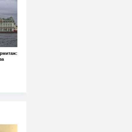
рмитаж:
за