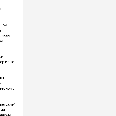
и
ьшой
в
бязан
ст
ы
ри
ер и что
кт-
ь
весной с
ветские"
емя
гируем