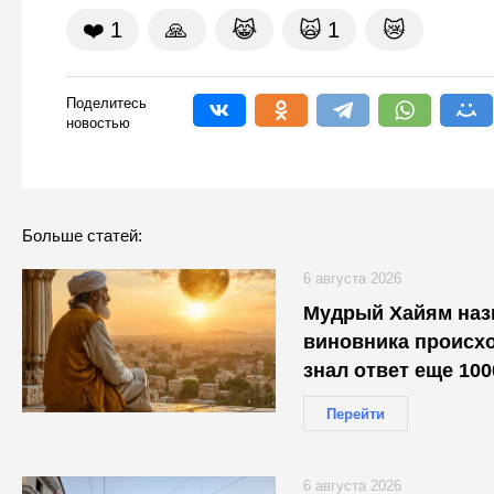
❤️
1
🙏
😹
🙀
1
😿
Поделитесь
новостью
Больше статей:
6 августа 2026
Мудрый Хайям наз
виновника происхо
знал ответ еще 100
оказался прав
Перейти
6 августа 2026