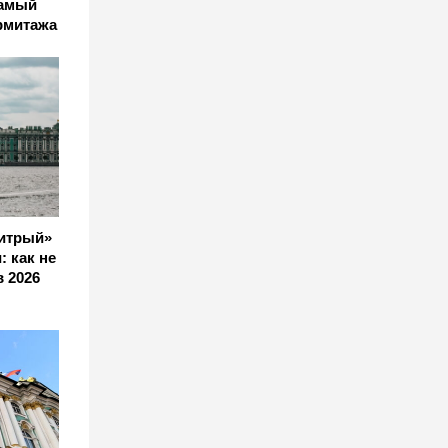
самый
рмитажа
хитрый»
: как не
в 2026