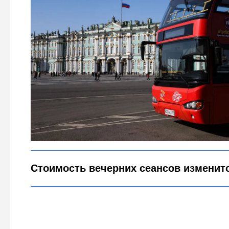
Вечерний Эрмитаж станет доступнее - цены сни
фото legion-media
Стоимость вечерних сеансов изменит