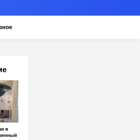
зное
ме
ая в
рменный