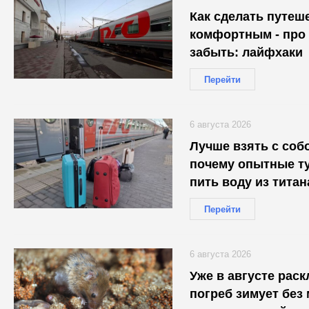
Как сделать путеш
комфортным - про 
забыть: лайфхаки
Перейти
6 августа 2026
Лучше взять с собо
почему опытные т
пить воду из титан
проводники об это
Перейти
6 августа 2026
Уже в августе рас
погреб зимует без