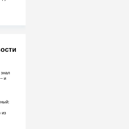
вости
 знал
– и
ный:
 из