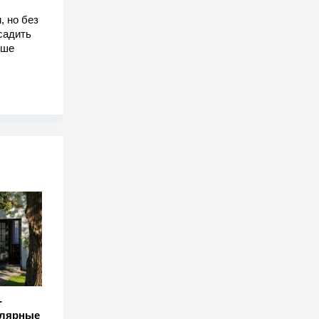
, но без
садить
чше
-
улярные