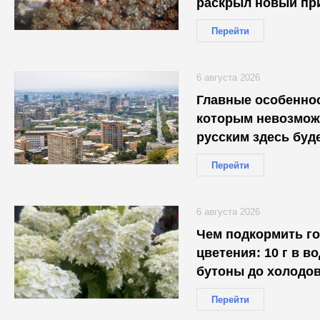
раскрыл новый пр
Перейти
6 августа 2026
Главные особеннос
которым невозмож
русским здесь буд
Перейти
6 августа 2026
Чем подкормить г
цветения: 10 г в в
бутоны до холодо
Перейти