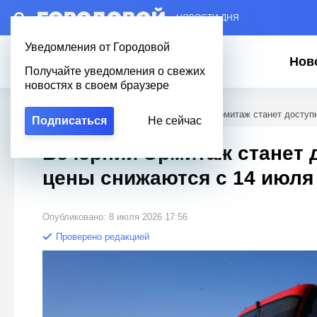
– НОВОСТИ ДНЯ
Уведомления от Городовой
Нов
Получайте уведомления о свежих
новостях в своем браузере
Городовой
/
Новости Петербурга
/
Вечерний Эрмитаж станет доступн
Подписаться
Не сейчас
Вечерний Эрмитаж станет д
цены снижаются с 14 июля
Опубликовано: 8 июля 2026 17:56
Проверено редакцией