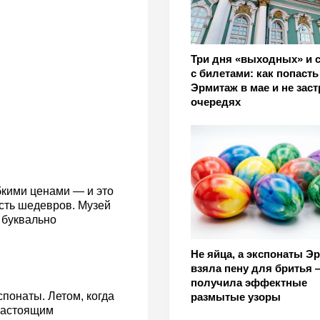
Три дня «выходных» и 
с билетами: как попасть
Эрмитаж в мае и не заст
очередях
бкими ценами — и это
ость шедевров. Музей
 буквально
Не яйца, а экспонаты Э
взяла пену для бритья 
получила эффектные
спонаты. Летом, когда
размытые узоры
 настоящим