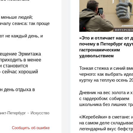
и меньше людей;
ачалу сеанса: так проще
т не каждый день, и
«Это и отличает нас от 
почему в Петербург едут
гастронамическим
осещение Эрмитажа
удовольствием
приходить в менее
и становится
Тонкая стежка и синий вм
— сейчас хороший
черного: как выбрать ид
куртку на теплую осень 2
ин день отдыха в
Дневник на вес золота и 
с гардеробом: собираем
школьника без лишних тр
нкт-Петербург
Искусство
«Жеребейки» в сметане: и
на самом деле складывае
Сообщить об ошибке
легендарный вкус бефстр