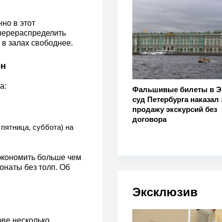
нно в этот
перераспределить
 в залах свободнее.
ен
а:
Фальшивые билеты в Э
суд Петербурга наказал 
продажу экскурсий без
договора
пятница, суббота) на
экономить больше чем
онаты без толп. Об
Эксклюзив
ове несколько