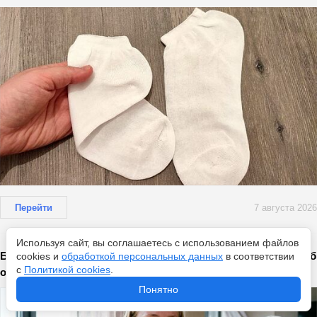
Перейти
7 августа 2026
Используя сайт, вы соглашаетесь с использованием файлов
Больше с вентилятором дома не мучаюсь: турецкий способ
cookies и
обработкой персональных данных
в соответствии
с
Политикой cookies
.
охлаждает дом в жару без усилий и техники
Понятно