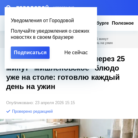
– НОВОСТИ ДНЯ
Уведомления от Городовой
Новости
Эксклюзив
Вопросы о Петербурге
Полезное
Получайте уведомления о свежих
новостях в своем браузере
Городовой
/
Полезное
/
Беру минтай и лаваш – через 25 минут
"мишленовское" блюдо уже на столе: готовлю каждый день на ужин
Подписаться
Не сейчас
Беру минтай и лаваш – через 25
минут "мишленовское" блюдо
уже на столе: готовлю каждый
день на ужин
Опубликовано: 23 апреля 2026 15:15
Проверено редакцией