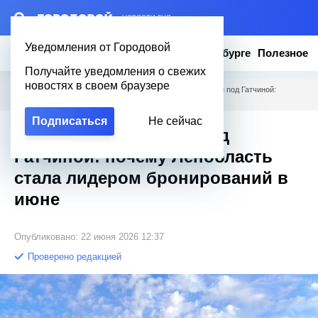
– НОВОСТИ ДНЯ
Уведомления от Городовой
Новости
Эксклюзив
Вопросы о Петербурге
Полезное
Получайте уведомления о свежих
новостях в своем браузере
Городовой
/
Новости Петербурга
/
Мечты о Неве и дачи под Гатчиной:
почему Ленобласть стала лидером бронирований в июне
Подписаться
Не сейчас
Мечты о Неве и дачи под
Гатчиной: почему Ленобласть
стала лидером бронирований в
июне
Опубликовано: 22 июня 2026 12:37
Проверено редакцией