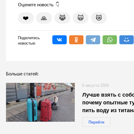
Оцените новость
❤️
🙏
😹
🙀
😿
Поделитесь
новостью
Больше статей:
6 августа 2026
Лучше взять с собо
почему опытные т
пить воду из титан
проводники об это
Перейти