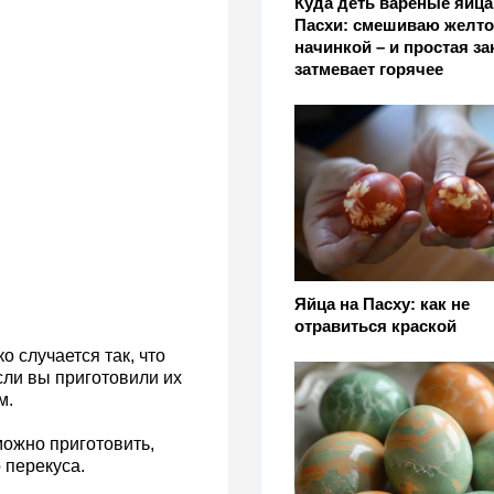
Куда деть вареные яйца
Пасхи: смешиваю желто
начинкой – и простая за
затмевает горячее
Яйца на Пасху: как не
отравиться краской
 случается так, что
сли вы приготовили их
м.
можно приготовить,
 перекуса.