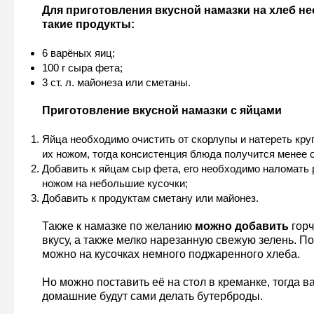
Для приготовления вкусной намазки на хлеб н
такие продукты:
6 варёных яиц;
100 г сыра фета;
3 ст. л. майонеза или сметаны.
Приготовление вкусной намазки с яйцами
Яйца необходимо очистить от скорлупы и натереть кру
их ножом, тогда консистенция блюда получится менее 
Добавить к яйцам сыр фета, его необходимо наломать 
ножом на небольшие кусочки;
Добавить к продуктам сметану или майонез.
Также к намазке по желанию
можно добавить
горч
вкусу, а также мелко нарезанную свежую зелень. П
можно на кусочках немного поджаренного хлеба.
Но можно поставить её на стол в креманке, тогда в
домашние будут сами делать бутерброды.