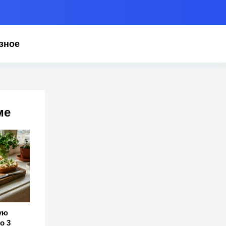
зное
ме
ую
о 3