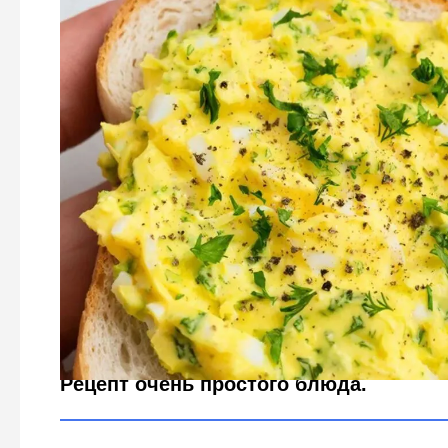
Остались пасхальные яйца: Выбрасывать их не буду:
получу намазку на хлеб
Городовой ру
Рецепт очень простого блюда.