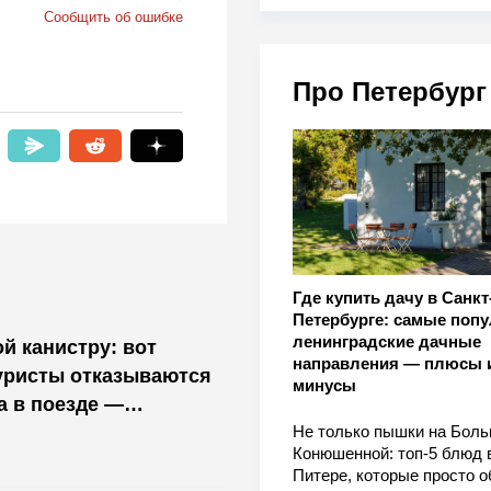
Сообщить об ошибке
Про Петербург
Где купить дачу в Санкт
Петербурге: самые поп
ленинградские дачные
й канистру: вот
направления — плюсы 
уристы отказываются
минусы
а в поезде —
Не только пышки на Бол
м не предупредят
Конюшенной: топ-5 блюд 
Питере, которые просто о