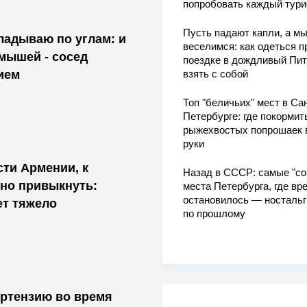
попробовать каждый тури
Пусть падают капли, а м
кладываю по углам: и
веселимся: как одеться п
 мышей - сосед
поездке в дождливый Пит
взять с собой
ием
Топ "беличьих" мест в Сан
Петербурге: где покормит
рыжехвостых попрошаек 
руки
ти Армении, к
Назад в СССР: самые "со
но привыкнуть:
места Петербурга, где вр
остановилось — носталь
ет тяжело
по прошлому
ортензию во время