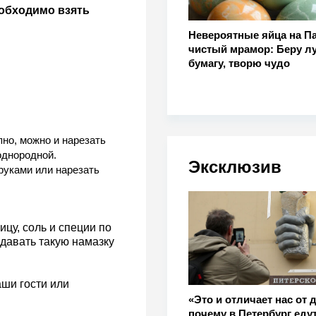
еобходимо взять
Невероятные яйца на Па
чистый мрамор: Беру лу
бумагу, творю чудо
пно, можно и нарезать
однородной.
Эксклюзив
руками или нарезать
ицу, соль и специи по
одавать такую намазку
аши гости или
«Это и отличает нас от 
почему в Петербург едут