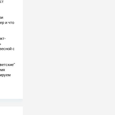
ст
ы
ри
ер и что
кт-
ь
весной с
ветские"
емя
гируем