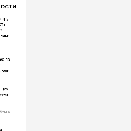
вости
стру:
сты
з
дники
аю по
з
овый
ущих
елей
бурга
ы
о