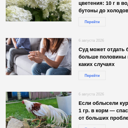
цветения: 10 г в в
бутоны до холодо
Перейти
6 августа 2026
Суд может отдать 
больше половины и
каких случаях
Перейти
6 августа 2026
Если облысели ку
1 гр. в корм — сп
от больших пробл