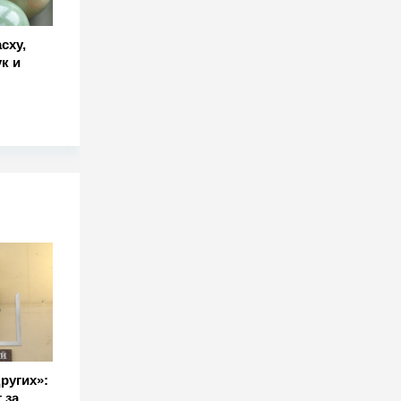
сху,
к и
других»:
 за