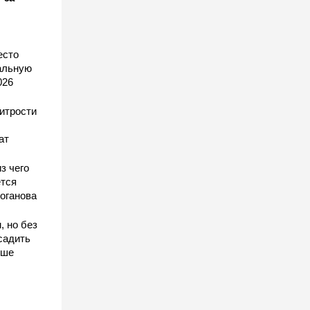
есто
еальную
026
хитрости
ат
з чего
тся
оганова
, но без
садить
чше