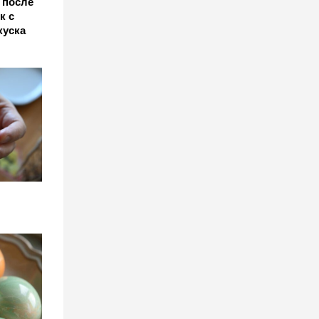
 после
к с
куска