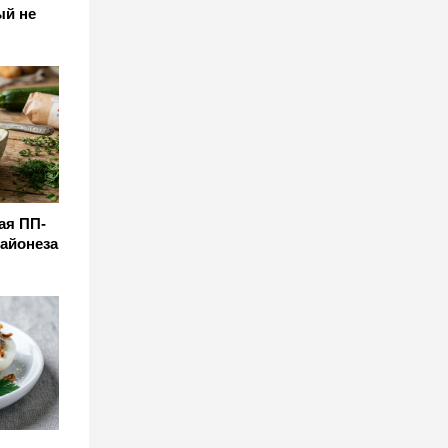
ый не
ая ПП-
майонеза