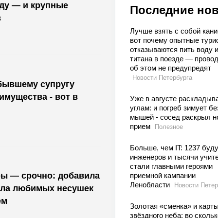
оду — и крупные
Последние но
в
Лучше взять с собой кани
вот почему опытные тури
отказываются пить воду и
титана в поезде — прово
об этом не предупредят
Новости Петербурга
бывшему супругу
мущества - вот в
Уже в августе раскладыв
углам: и погреб зимует бе
мышей - сосед раскрыл н
прием
Полезное
Больше, чем IT: 1237 буд
инженеров и тысячи учит
стали главными героями
ры — срочно: добавила
приемной кампании
Ленобласти
Новости Петер
асла любимых несушек
ем
Золотая «сменка» и карт
звёздного неба: во скольк