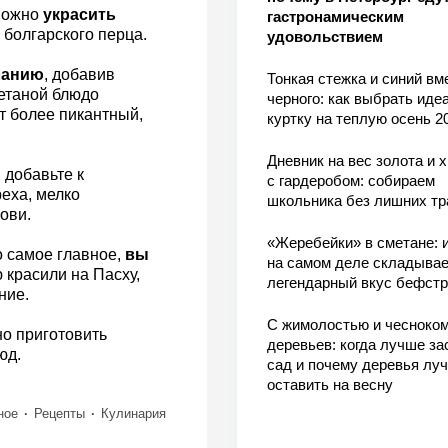
 можно
украсить
гастронамическим
 болгарского перца.
удовольствием
ланию
, добавив
Тонкая стежка и синий вм
метаной блюдо
черного: как выбрать ид
т более пикантный,
куртку на теплую осень 2
Дневник на вес золота и 
, добавьте к
с гардеробом: собираем
еха, мелко
школьника без лишних тр
ови.
«Жеребейки» в сметане: и
о самое главное,
вы
на самом деле складывае
 красили на Пасху,
легендарный вкус бефстр
ние.
С жимолостью и чесноком
но приготовить
деревьев: когда лучше за
юд.
сад и почему деревья лу
оставить на весну
ное
Рецепты
Кулинария