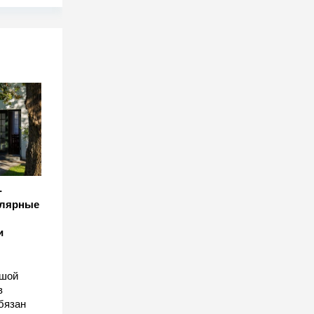
-
улярные
и
ьшой
в
бязан