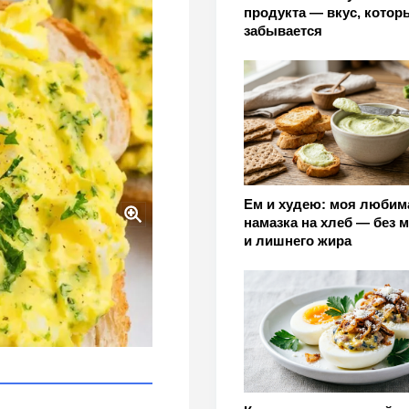
продукта — вкус, котор
забывается
Ем и худею: моя любим
намазка на хлеб — без 
и лишнего жира
 Добавлю 2 продукта -