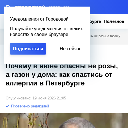
– НОВОСТИ ДНЯ
Уведомления от Городовой
Новости
Эксклюзив
Вопросы о Петербурге
Полезное
Получайте уведомления о свежих
новостях в своем браузере
Городовой
/
Новости Петербурга
/
Почему в июне опасны не розы, а газон у
дома: как спастись от аллергии в Петербурге
Подписаться
Не сейчас
Эксклюзив
Почему в июне опасны не розы,
а газон у дома: как спастись от
аллергии в Петербурге
Опубликовано: 19 июня 2026 21:05
Проверено редакцией