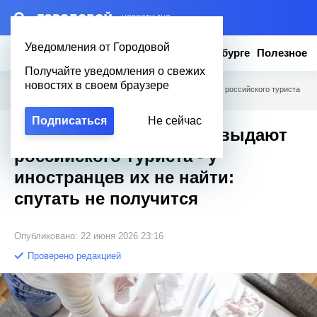
– НОВОСТИ ДНЯ
Уведомления от Городовой
Новости
Эксклюзив
Вопросы о Петербурге
Полезное
Получайте уведомления о свежих
новостях в своем браузере
Городовой
/
Полезное
/
Какие вещи в чемодане выдают российского туриста
- у иностранцев их не найти: спутать не получится
Подписаться
Не сейчас
Какие вещи в чемодане выдают
российского туриста - у
иностранцев их не найти:
спутать не получится
Опубликовано: 22 июня 2026 23:16
Проверено редакцией