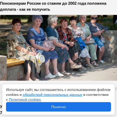
Пенсионерам России со стажем до 2002 года положена
доплата - как ее получить
Перейти
6 августа 2026
Используя сайт, вы соглашаетесь с использованием файлов
cookies и
обработкой персональных данных
в соответствии
с
Политикой cookies
.
Удача гарантирована четырем знакам: гороскоп везения на
Понятно
7 августа - что ждет в этот день?