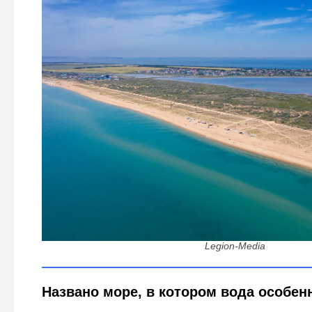
Какое море больше подходит для отдыха с детьми - 
весомые доводы в пользу одного вар
Legion-Media
Названо море, в котором вода особен