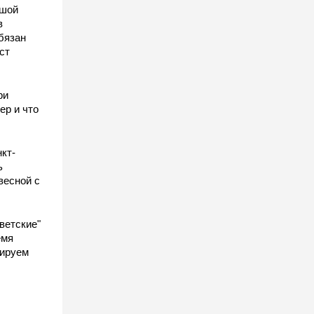
ьшой
в
бязан
ст
ы
ри
ер и что
кт-
ь
весной с
ветские"
емя
гируем