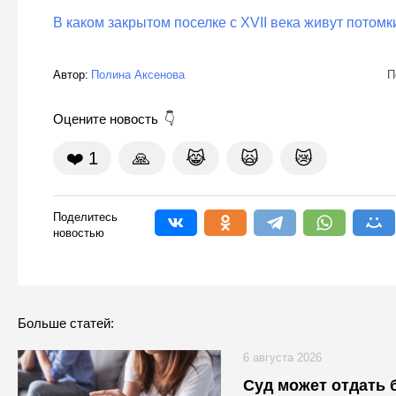
В каком закрытом поселке с XVII века живут потомк
Автор:
Полина Аксенова
П
Оцените новость
❤️
1
🙏
😹
🙀
😿
Поделитесь
новостью
Больше статей:
6 августа 2026
Суд может отдать 