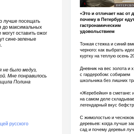
«Это и отличает нас от 
почему в Петербург едут
но лучше посещать
гастронамическим
ся до максимальных
удовольствием
 могут оставить ожог
тут сине-зеленые
Тонкая стежка и синий вм
.
черного: как выбрать ид
куртку на теплую осень 2
Дневник на вес золота и 
я не было медуз,
с гардеробом: собираем
ой. Мне понравилось
школьника без лишних тр
общила Полина
«Жеребейки» в сметане: и
на самом деле складывае
легендарный вкус бефстр
.
С жимолостью и чесноком
деревьев: когда лучше за
цей русского
сад и почему деревья лу