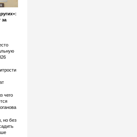
других»:
 за
есто
еальную
026
хитрости
ат
з чего
тся
оганова
, но без
садить
чше