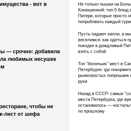
мущества - вот в
Не только пышки на Бол
Конюшенной: топ-5 блюд 
Питере, которые просто о
попробовать каждый тури
Пусть падают капли, а м
веселимся: как одеться п
поездке в дождливый Пит
ры — срочно: добавила
взять с собой
асла любимых несушек
Топ "беличьих" мест в Сан
ем
Петербурге: где покормит
рыжехвостых попрошаек 
руки
Назад в СССР: самые "со
места Петербурга, где вр
остановилось — носталь
ресторане, чтобы не
по прошлому
ек-лист от шефа