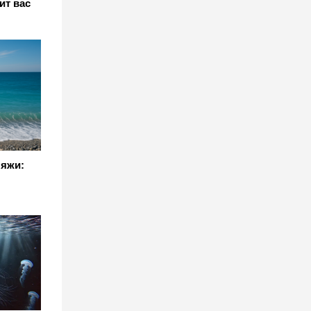
ит вас
ляжи: