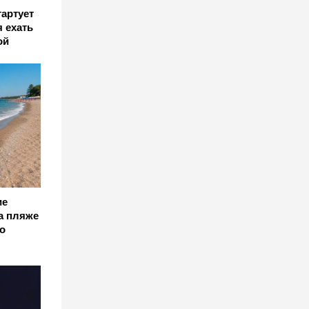
тартует
я ехать
ой
ие
а пляже
о