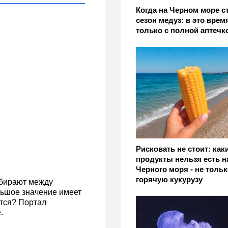
Когда на Черном море с
сезон медуз: в это врем
только с полной аптечк
Рисковать не стоит: как
продукты нельзя есть н
Черного моря - не тольк
горячую кукурузу
ыбирают между
льшое значение имеет
тся? Портал
.