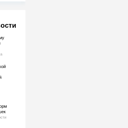
вости
му
ы
га
кой
й
корм
шек
ости