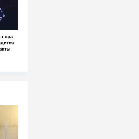
 пора
одится
акты