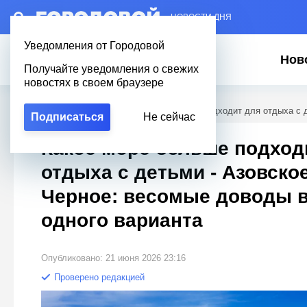
– НОВОСТИ ДНЯ
Уведомления от Городовой
Нов
Получайте уведомления о свежих
новостях в своем браузере
Городовой
/
Полезное
/
Какое море больше подходит для отдыха с д
Подписаться
Не сейчас
Какое море больше подход
отдыха с детьми - Азовско
Черное: весомые доводы в
одного варианта
Опубликовано: 21 июня 2026 23:16
Проверено редакцией