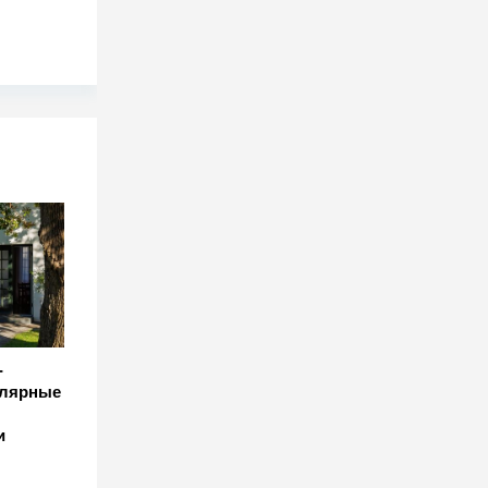
-
улярные
и