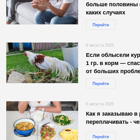
больше половины и
каких случаях
Перейти
6 августа 2026
Если облысели ку
1 гр. в корм — сп
от больших пробл
Перейти
6 августа 2026
Как я заказываю в 
переплачивать - ч
Перейти