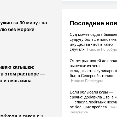
Последние но
ужин за 30 минут на
лю без мороки
Суд может отдать бывше
супругу больше половин
имущества - вот в каких
случаях
Новости Петербур
От острых ножей до слад
выпечки: из чего
ываю катышки:
складывается кулинарны
в этом растворе —
быт в Северной столице
о из магазина
Новости Петербурга
Если облысели куры —
срочно: добавила 1 гр. в 
— спасла любимых несу
от больших проблем
Нов
Петербурга
обусов и такси с 1