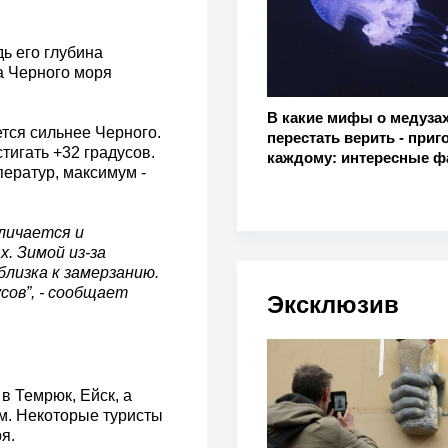
ь его глубина
а Черного моря
В какие мифы о медузах
тся сильнее Черного.
перестать верить - приг
тигать +32 градусов.
каждому: интересные ф
ператур, максимум -
личается и
. Зимой из-за
близка к замерзанию.
сов”, - сообщает
Эксклюзив
в Темрюк, Ейск, а
м. Некоторые туристы
я.