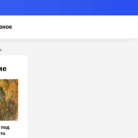
зное
а
ме
 под
что