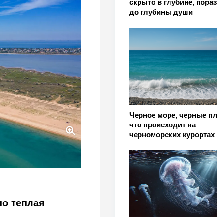
скрыто в глубине, пораз
до глубины души
Черное море, черные п
что происходит на
черноморских курортах
Азовское или Черное:
ианта
но теплая