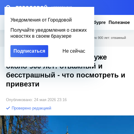
– НОВОСТИ ДНЯ
Уведомления от Городовой
Новости
Эксклюзив
Вопросы о Петербурге
Полезное
Получайте уведомления о свежих
новостях в своем браузере
Городовой
/
Полезное
/
"Злой" город, которому уже около 900 лет: отважный
и бесстрашный - что посмотреть и привезти
Подписаться
Не сейчас
"Злой" город, которому уже
около 900 лет: отважный и
бесстрашный - что посмотреть и
привезти
Опубликовано: 24 мая 2026 23:16
Проверено редакцией