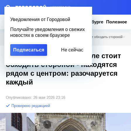
– НОВОСТИ ДНЯ
Уведомления от Городовой
Новости
Эксклюзив
Вопросы о Петербурге
Полезное
Получайте уведомления о свежих
новостях в своем браузере
Городовой
/
Полезное
/
Какие локации в Стамбуле стоит обходить стороной -
находятся рядом с центром: разочаруется каждый
Подписаться
Не сейчас
Какие локации в Стамбуле стоит
обходить стороной - находятся
рядом с центром: разочаруется
каждый
Опубликовано: 26 мая 2026 23:16
Проверено редакцией